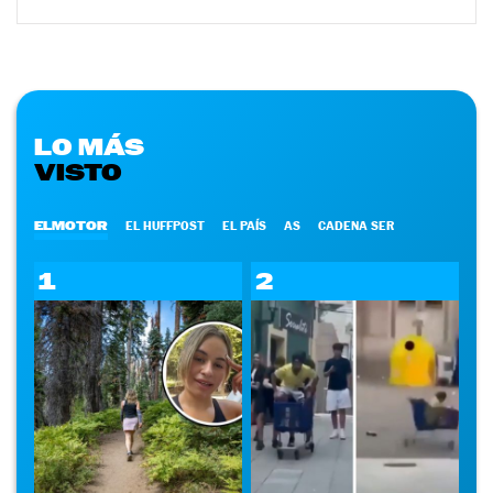
LO MÁS
VISTO
ELMOTOR
EL HUFFPOST
EL PAÍS
AS
CADENA SER
1
2