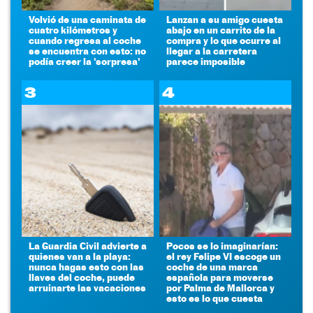
Volvió de una caminata de
Lanzan a su amigo cuesta
cuatro kilómetros y
abajo en un carrito de la
cuando regresa al coche
compra y lo que ocurre al
se encuentra con esto: no
llegar a la carretera
podía creer la 'sorpresa'
parece imposible
3
4
La Guardia Civil advierte a
Pocos se lo imaginarían:
quienes van a la playa:
el rey Felipe VI escoge un
nunca hagas esto con las
coche de una marca
llaves del coche, puede
española para moverse
arruinarte las vacaciones
por Palma de Mallorca y
esto es lo que cuesta