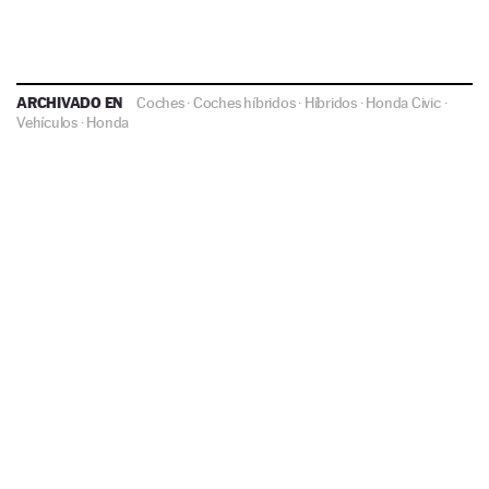
ARCHIVADO EN
Coches
·
Coches híbridos
·
Híbridos
·
Honda Civic
·
Vehículos
·
Honda