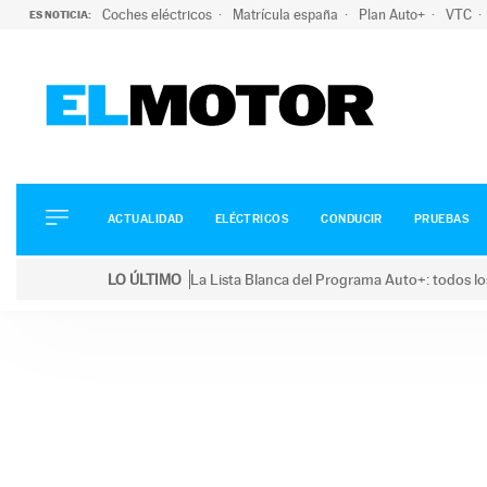
Coches eléctricos
Matrícula españa
Plan Auto+
VTC
ES NOTICIA:
ACTUALIDAD
ELÉCTRICOS
CONDUCIR
ACTUALIDAD
ELÉCTRICOS
CONDUCIR
PRUEBAS
PRUEBAS
Saltar
VIRALES
LO ÚLTIMO
La Lista Blanca del Programa Auto+: todos lo
al
PODCAST
LO ÚLTIMO
La Lista Blanca del Programa Auto+: todos los coc
contenido
MOTOS
TECNOLOGÍA
SUPERCOCHES
MOTORTV
PREMIOS
SERVICIOS