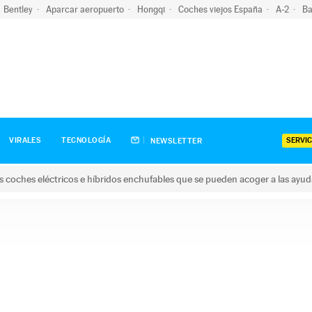
Bentley
Aparcar aeropuerto
Hongqi
Coches viejos España
A-2
Ba
SERVIC
VIRALES
TECNOLOGÍA
NEWSLETTER
s coches eléctricos e híbridos enchufables que se pueden acoger a las ayu
hes eléctricos e híbridos enchufables que se pueden acoger a la