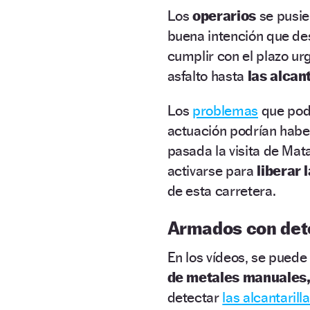
Los
operarios
se pusie
buena intención que d
cumplir con el plazo ur
asfalto hasta
las alcan
Los
problemas
que pod
actuación podrían haber
pasada la visita de Mat
activarse para
liberar 
de esta carretera.
Armados con det
En los vídeos, se pued
de metales manuales
detectar
las alcantarill