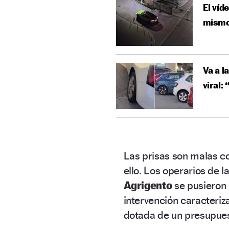
El víd
mismo
Va a l
viral:
Las prisas son malas co
ello. Los operarios de 
Agrigento
se pusieron
intervención caracter
dotada de un presupue