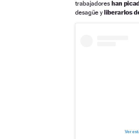
trabajadores
han picad
desagüe y
liberarlos d
Ver es