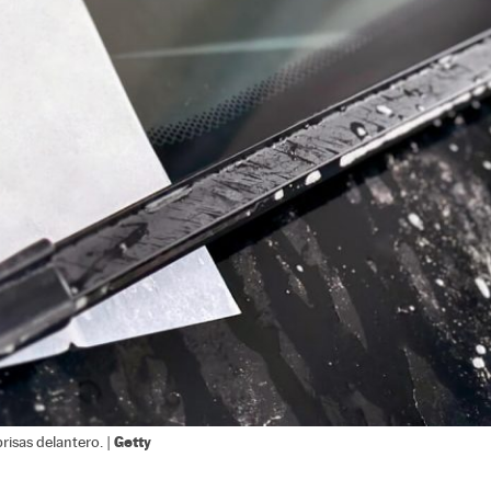
Getty
risas delantero. |