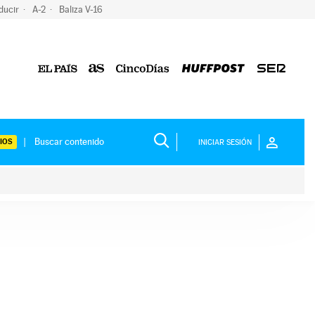
ducir
A-2
Baliza V-16
IOS
INICIAR SESIÓN
ium