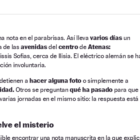
a nota en el parabrisas. Así lleva
varios días
un
a de las
avenidas
del
centro
de
Atenas:
sis Sofias, cerca de Ilisia. El eléctrico alemán se h
ción involuntaria.
 detienen a
hacer alguna foto
o simplemente a
sidad.
Otros se preguntan
qué ha pasado
para que
 varias jornadas en el mismo sitio: la respuesta está
lve el misterio
ible encontrar una nota manuscrita en la que expli