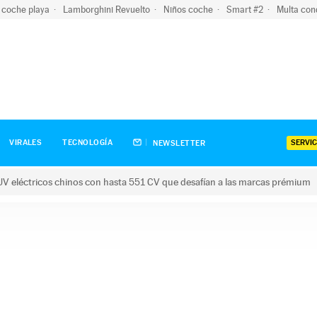
 coche playa
Lamborghini Revuelto
Niños coche
Smart #2
Multa con
SERVIC
VIRALES
TECNOLOGÍA
NEWSLETTER
V eléctricos chinos con hasta 551 CV que desafían a las marcas prémium
tricos chinos con hasta 551 CV que desafían a las marcas prém