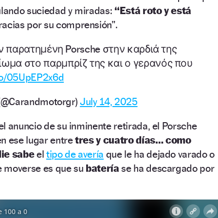
mulando suciedad y miradas:
“Está roto y está
Gracias por su comprensión”.
ν παρατημένη Porsche στην καρδιά της
ίωμα στο παρμπρίζ της και ο γερανός που
.co/05UpEP2x6d
(@Carandmotorgr)
July 14, 2025
l anuncio de su inminente retirada, el Porsche
en ese lugar entre
tres y cuatro días… como
die sabe
el
tipo de avería
que le ha dejado varado o
de moverse es que su
batería
se ha descargado por