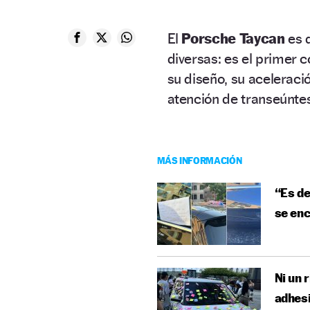
El
Porsche Taycan
es 
diversas: es el primer 
su diseño, su aceleraci
atención de transeúnte
MÁS INFORMACIÓN
“Es de
se enc
Ni un 
adhesi