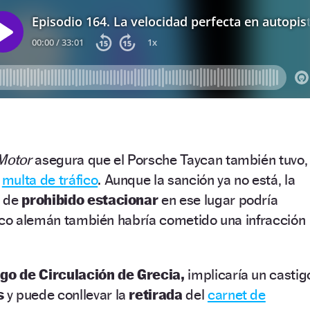
 Motor
asegura que el Porsche Taycan también tuvo,
a
multa de tráfico
. Aunque la sanción ya no está, la
l
de
prohibido estacionar
en ese lugar podría
rico alemán también habría cometido una infracción
go de Circulación de Grecia,
implicaría un castig
s
y puede conllevar la
retirada
del
carnet de