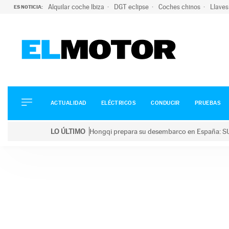
Alquilar coche Ibiza
DGT eclipse
Coches chinos
Llaves
ES NOTICIA:
ACTUALIDAD
ELÉCTRICOS
CONDUCIR
ACTUALIDAD
ELÉCTRICOS
CONDUCIR
PRUEBAS
PRUEBAS
Saltar
VIRALES
LO ÚLTIMO
Hongqi prepara su desembarco en España: SU
al
PODCAST
LO ÚLTIMO
Hongqi prepara su desembarco en España: SUV eléc
contenido
MOTOS
TECNOLOGÍA
SUPERCOCHES
MOTORTV
PREMIOS
SERVICIOS