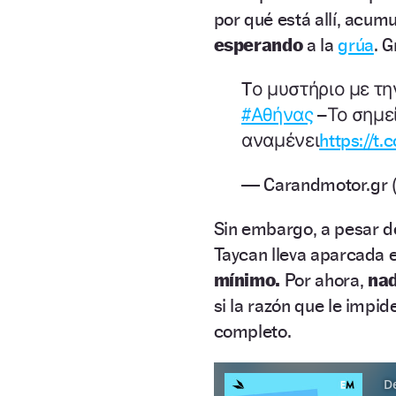
por qué está allí, acu
esperando
a la
grúa
. 
Tο μυστήριο με τη
#Αθήνας
–Το σημε
αναμένει
https://t
— Carandmotor.gr 
Sin embargo, a pesar de
Taycan lleva aparcada 
mínimo.
Por ahora,
na
si la razón que le impi
completo.