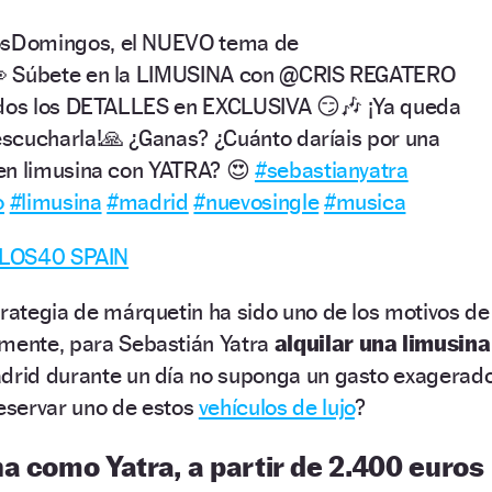
sDomingos, el NUEVO tema de
👀 Súbete en la LIMUSINA con @CRIS REGATERO
todos los DETALLES en EXCLUSIVA 😏🎶 ¡Ya queda
scucharla!🙏 ¿Ganas? ¿Cuánto daríais por una
en limusina con YATRA? 😍
#sebastianyatra
o
#limusina
#madrid
#nuevosingle
#musica
– LOS40 SPAIN
trategia de márquetin ha sido uno de los motivos de
amente, para Sebastián Yatra
alquilar una limusina
adrid durante un día no suponga un gasto exagerado
eservar uno de estos
vehículos de lujo
?
a como Yatra, a partir de 2.400 euros