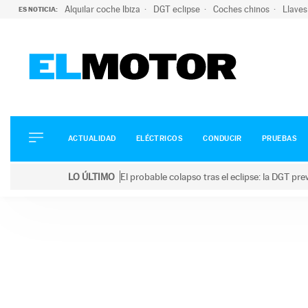
Alquilar coche Ibiza
DGT eclipse
Coches chinos
Llaves
ES NOTICIA:
ACTUALIDAD
ELÉCTRICOS
CONDUCIR
ACTUALIDAD
ELÉCTRICOS
CONDUCIR
PRUEBAS
PRUEBAS
Saltar
VIRALES
LO ÚLTIMO
El probable colapso tras el eclipse: la DGT p
al
PODCAST
LO ÚLTIMO
El probable colapso tras el eclipse: la DGT prevé u
contenido
MOTOS
TECNOLOGÍA
SUPERCOCHES
MOTORTV
PREMIOS
SERVICIOS