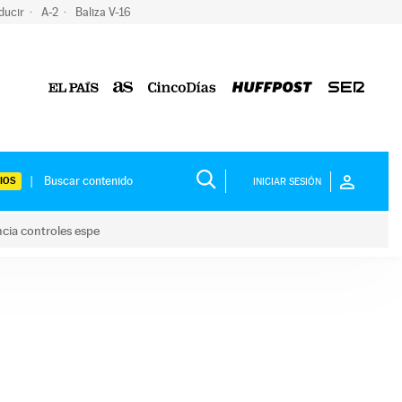
ducir
A-2
Baliza V-16
IOS
INICIAR SESIÓN
ncia controles espe
 y anuncia controles espe