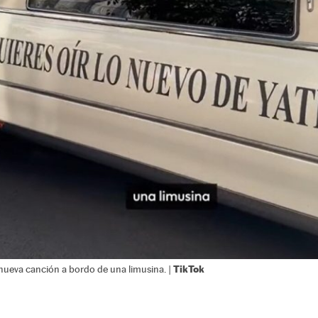
TikTok
nueva canción a bordo de una limusina. |