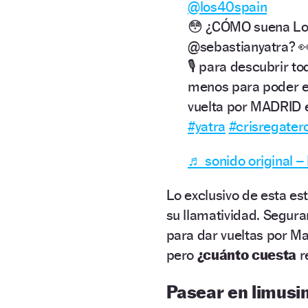
@los40spain
😳 ¿CÓMO suena Lo
@sebastianyatra? 
🎙️ para descubrir 
menos para poder e
vuelta por MADRID 
#yatra
#crisregater
♬ sonido original 
Lo exclusivo de esta es
su llamatividad. Segur
para dar vueltas por M
pero
¿cuánto cuesta
r
Pasear en limusin