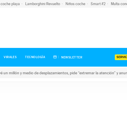
 coche playa
Lamborghini Revuelto
Niños coche
Smart #2
Multa con
SERVIC
VIRALES
TECNOLOGÍA
NEWSLETTER
revé un millón y medio de desplazamientos, pide “extremar la atención” y anu
n millón y medio de desplazamientos, pide “extremar la atención”