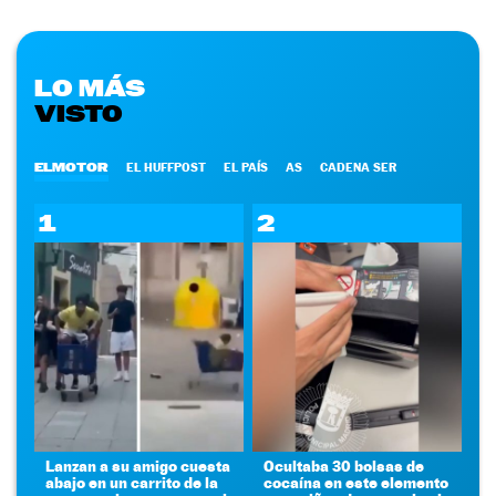
LO MÁS
VISTO
ELMOTOR
EL HUFFPOST
EL PAÍS
AS
CADENA SER
1
2
Lanzan a su amigo cuesta
Ocultaba 30 bolsas de
abajo en un carrito de la
cocaína en este elemento