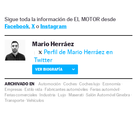
Sigue toda la información de EL MOTOR desde
Facebook
,
X
o
Instagram
Mario Herráez
Perfil de Mario Herráez en
Twitter
VER BIOGRAFÍA
ARCHIVADO EN
Automoción
·
Coches
·
Coches lujo
·
Economía
·
Empresas
·
Estilo vida
·
Fabricantes automóviles
·
Ferias automóvil
·
Ferias comerciales
·
Industria
·
Lujo
·
Maserati
·
Salón Automóvil Ginebra
·
Transporte
·
Vehículos