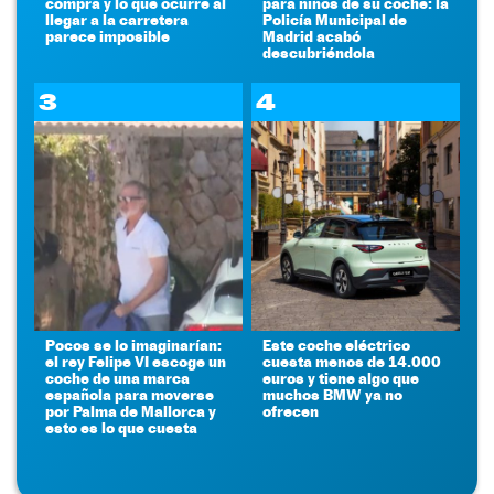
compra y lo que ocurre al
para niños de su coche: la
llegar a la carretera
Policía Municipal de
parece imposible
Madrid acabó
descubriéndola
3
4
Pocos se lo imaginarían:
Este coche eléctrico
el rey Felipe VI escoge un
cuesta menos de 14.000
coche de una marca
euros y tiene algo que
española para moverse
muchos BMW ya no
por Palma de Mallorca y
ofrecen
esto es lo que cuesta