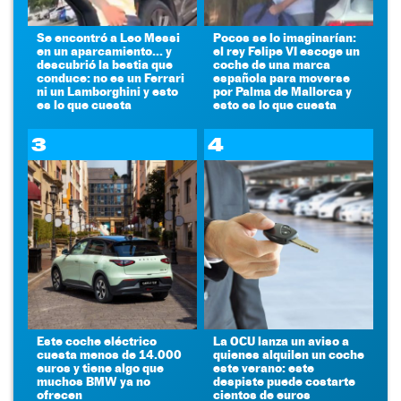
Se encontró a Leo Messi
Pocos se lo imaginarían:
en un aparcamiento... y
el rey Felipe VI escoge un
descubrió la bestia que
coche de una marca
conduce: no es un Ferrari
española para moverse
ni un Lamborghini y esto
por Palma de Mallorca y
es lo que cuesta
esto es lo que cuesta
3
4
Este coche eléctrico
La OCU lanza un aviso a
cuesta menos de 14.000
quienes alquilen un coche
euros y tiene algo que
este verano: este
muchos BMW ya no
despiste puede costarte
ofrecen
cientos de euros