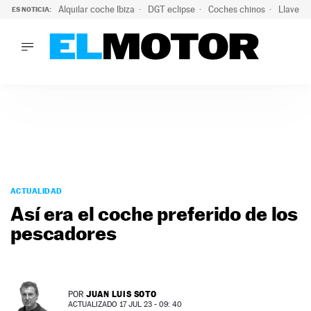
Alquilar coche Ibiza
DGT eclipse
Coches chinos
Llaves 
ES NOTICIA:
LO ÚLTIMO
Hongqi prepara su desembarco en España: SUV eléctricos c
LO ÚLTIMO
Hongqi prepara su desembarco en España: SUV eléctricos c
ACTUALIDAD
ELÉCTRICOS
CONDUCIR
PRUEBAS
Saltar
VIRALES
al
ACTUALIDAD
PODCAST
contenido
Así era el coche preferido de los
MOTOS
pescadores
TECNOLOGÍA
SUPERCOCHES
MOTORTV
PREMIOS
JUAN LUIS SOTO
POR
SERVICIOS
ACTUALIZADO 17 JUL 23 - 09: 40