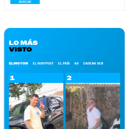
BUSCAR
LO MÁS
VISTO
ELMOTOR
EL HUFFPOST
EL PAÍS
AS
CADENA SER
1
2