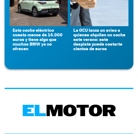
Este coche eléctrico
La OCU lanza un aviso a
cuesta menos de 14.000
quienes alquilen un coche
euros y tiene algo que
este verano: este
muchos BMW ya no
despiste puede costarte
ofrecen
cientos de euros