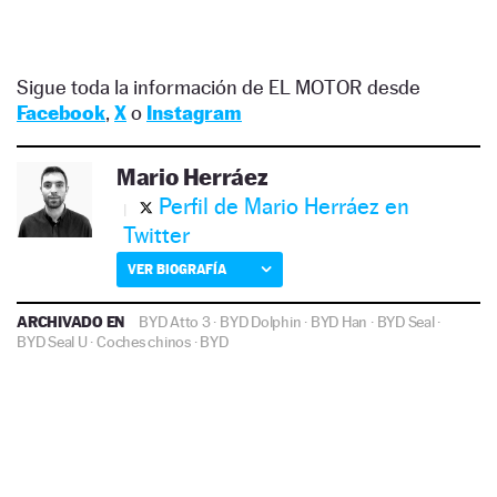
Sigue toda la información de EL MOTOR desde
Facebook
,
X
o
Instagram
Mario Herráez
Perfil de Mario Herráez en
Twitter
VER BIOGRAFÍA
ARCHIVADO EN
BYD Atto 3
·
BYD Dolphin
·
BYD Han
·
BYD Seal
·
BYD Seal U
·
Coches chinos
·
BYD