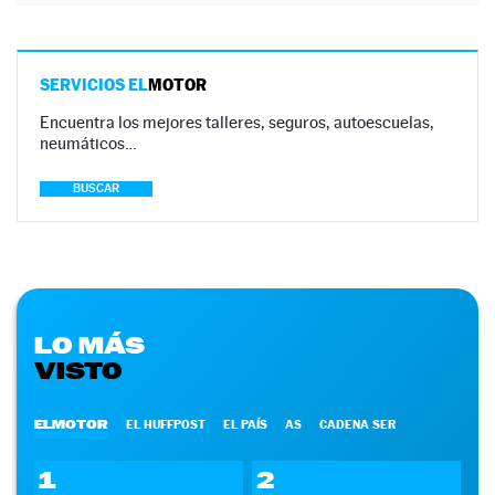
SERVICIOS EL
MOTOR
Encuentra los mejores talleres, seguros, autoescuelas,
neumáticos…
BUSCAR
LO MÁS
VISTO
ELMOTOR
EL HUFFPOST
EL PAÍS
AS
CADENA SER
1
2