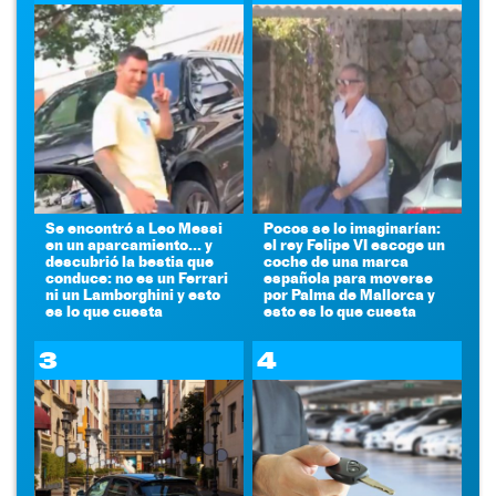
Se encontró a Leo Messi
Pocos se lo imaginarían:
en un aparcamiento... y
el rey Felipe VI escoge un
descubrió la bestia que
coche de una marca
conduce: no es un Ferrari
española para moverse
ni un Lamborghini y esto
por Palma de Mallorca y
es lo que cuesta
esto es lo que cuesta
3
4