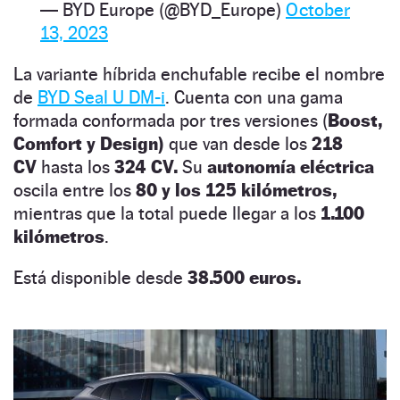
— BYD Europe (@BYD_Europe)
October
13, 2023
La variante híbrida enchufable recibe el nombre
de
BYD Seal U DM-i
. Cuenta con una gama
formada conformada por tres versiones (
Boost,
Comfort y Design)
que van desde los
218
CV
hasta los
324 CV.
Su
autonomía eléctrica
oscila entre los
80 y los 125 kilómetros,
mientras que la total puede llegar a los
1.100
kilómetros
.
Está disponible desde
38.500 euros.