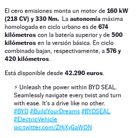
El cero emisiones monta un motor de
160 kW
(218 CV) y 330 Nm.
La
autonomía
máxima
homologada en ciclo urbano es de
674
kilómetros
con la batería superior y de
500
kilómetros
en la versión básica. En ciclo
combinado bajan, respectivamente, a
576 y
420 kilómetros
.
Está disponible desde
42.290 euros
.
⚡ Unleash the power within BYD SEAL.
Seamlessly navigate every twist and turn
with ease. It's a drive like no other.
#BYD
#BuildYourDreams
#BYDSEAL
#ElectricVehicle
pic.twitter.com/ZHjXyGaWON