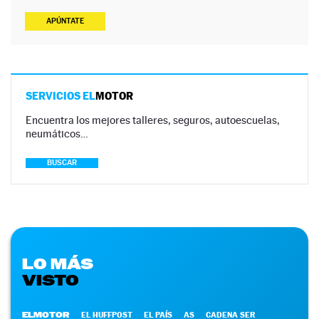
APÚNTATE
SERVICIOS EL
MOTOR
Encuentra los mejores talleres, seguros, autoescuelas,
neumáticos…
BUSCAR
LO MÁS
VISTO
ELMOTOR
EL HUFFPOST
EL PAÍS
AS
CADENA SER