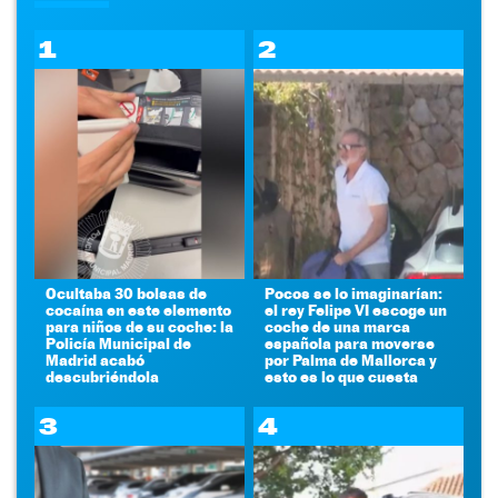
1
2
Ocultaba 30 bolsas de
Pocos se lo imaginarían:
cocaína en este elemento
el rey Felipe VI escoge un
para niños de su coche: la
coche de una marca
Policía Municipal de
española para moverse
Madrid acabó
por Palma de Mallorca y
descubriéndola
esto es lo que cuesta
3
4