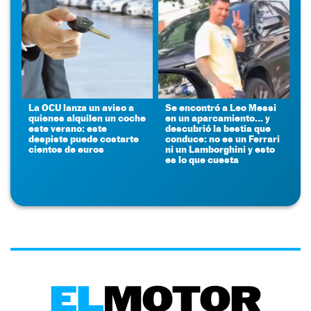
La OCU lanza un aviso a
Se encontró a Leo Messi
quienes alquilen un coche
en un aparcamiento... y
este verano: este
descubrió la bestia que
despiste puede costarte
conduce: no es un Ferrari
cientos de euros
ni un Lamborghini y esto
es lo que cuesta