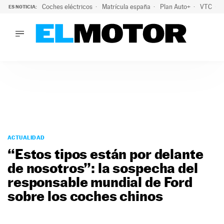
Coches eléctricos
Matrícula españa
Plan Auto+
VTC
ES NOTICIA:
LO ÚLTIMO
La Lista Blanca del Programa Auto+: todos los coches eléct
LO ÚLTIMO
La Lista Blanca del Programa Auto+: todos los coches eléctr
ACTUALIDAD
ELÉCTRICOS
CONDUCIR
PRUEBAS
Saltar
VIRALES
al
ACTUALIDAD
PODCAST
contenido
“Estos tipos están por delante
MOTOS
de nosotros”: la sospecha del
TECNOLOGÍA
responsable mundial de Ford
SUPERCOCHES
MOTORTV
sobre los coches chinos
PREMIOS
SERVICIOS