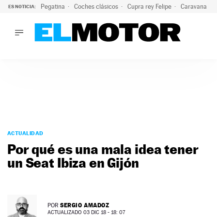
Pegatina
Coches clásicos
Cupra rey Felipe
Caravana lig
ES NOTICIA:
LO ÚLTIMO
¿Conocías esta pegatina de moda?: puede salvar tu coche d
LO ÚLTIMO
¿Conocías esta pegatina de moda?: puede salvar tu coche de
ACTUALIDAD
ELÉCTRICOS
CONDUCIR
PRUEBAS
Saltar
VIRALES
al
ACTUALIDAD
PODCAST
contenido
Por qué es una mala idea tener
MOTOS
un Seat Ibiza en Gijón
TECNOLOGÍA
SUPERCOCHES
MOTORTV
PREMIOS
SERGIO AMADOZ
POR
SERVICIOS
ACTUALIZADO 03 DIC 18 - 18: 07