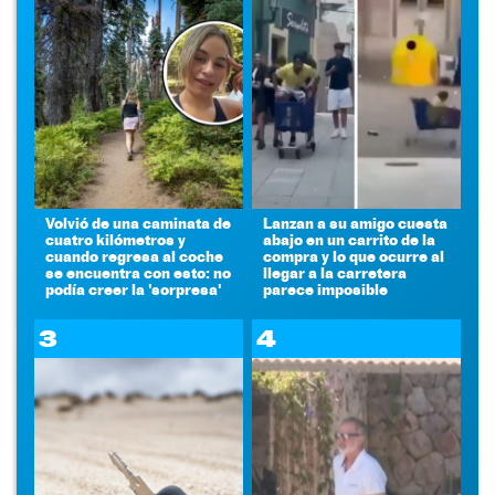
Volvió de una caminata de
Lanzan a su amigo cuesta
cuatro kilómetros y
abajo en un carrito de la
cuando regresa al coche
compra y lo que ocurre al
se encuentra con esto: no
llegar a la carretera
podía creer la 'sorpresa'
parece imposible
3
4