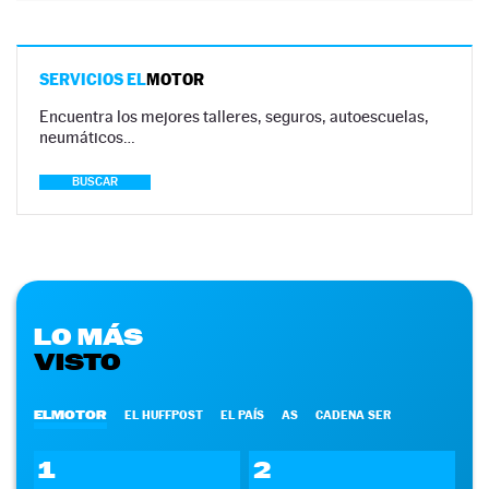
SERVICIOS EL
MOTOR
Encuentra los mejores talleres, seguros, autoescuelas,
neumáticos…
BUSCAR
LO MÁS
VISTO
ELMOTOR
EL HUFFPOST
EL PAÍS
AS
CADENA SER
1
2