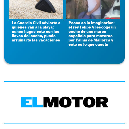
La Guardia Civil advierte a
Pocos se lo imaginarían:
quienes van a la playa:
el rey Felipe VI escoge un
nunca hagas esto con las
coche de una marca
llaves del coche, puede
española para moverse
arruinarte las vacaciones
por Palma de Mallorca y
esto es lo que cuesta