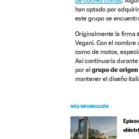
de coches chinas
. Algu
han optado por adquirir 
este grupo se encuent
Originalmente la firma
s
Vegani. Con el nombre
como de motos, especia
Así continuaría durante
por el
grupo de origen
mantener el diseño ital
MÁS INFORMACIÓN
Episod
eléctr