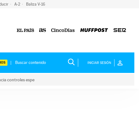
ducir
A-2
Baliza V-16
IOS
INICIAR SESIÓN
ncia controles espe
 y anuncia controles espe