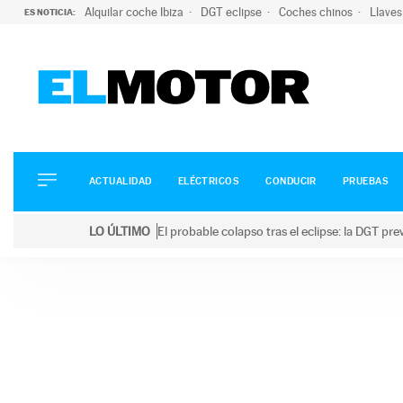
Alquilar coche Ibiza
DGT eclipse
Coches chinos
Llaves
ES NOTICIA:
ACTUALIDAD
ELÉCTRICOS
CONDUCIR
ACTUALIDAD
ELÉCTRICOS
CONDUCIR
PRUEBAS
PRUEBAS
Saltar
VIRALES
LO ÚLTIMO
El probable colapso tras el eclipse: la DGT p
al
PODCAST
LO ÚLTIMO
El probable colapso tras el eclipse: la DGT prevé u
contenido
MOTOS
TECNOLOGÍA
SUPERCOCHES
MOTORTV
PREMIOS
SERVICIOS