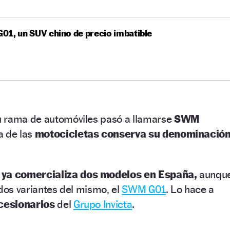
1, un SUV chino de precio imbatible
u rama de automóviles pasó a llamarse
SWM
a de las
motocicletas conserva su denominació
 ya comercializa dos modelos en España,
aunqu
 dos variantes del mismo, el
SWM G01
. Lo hace a
cesionarios
del
Grupo Invicta
.