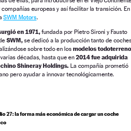
nas de ellas, para introducirse en el Viejo Continente
compañías europeas y así facilitar la transición. En
ra
SWM Motors
.
urgió en 1971,
fundada por Pietro Sironi y Fausto
 de
SWM,
se dedicó a la producción tanto de coche
lizándose sobre todo en los
modelos todoterreno
 varias décadas, hasta que en
2014 fue adquirida
 chino Shineray Holdings.
La compañía prometió
iano pero ayudar a innovar tecnológicamente.
io 27: la forma más económica de cargar un coche
ico