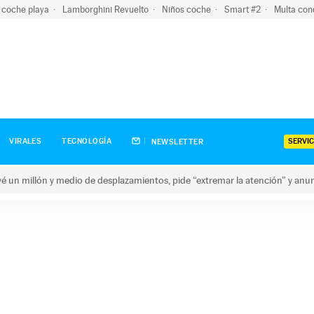
 coche playa
Lamborghini Revuelto
Niños coche
Smart #2
Multa con
SERVIC
VIRALES
TECNOLOGÍA
NEWSLETTER
revé un millón y medio de desplazamientos, pide “extremar la atención” y anu
n millón y medio de desplazamientos, pide “extremar la atención”