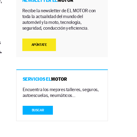
,
NEWSLETTER EL
MOTOR
Recibe la newsletter de EL MOTOR con
toda la actualidad del mundo del
automóvil y la moto, tecnología,
seguridad, conducción y eficiencia.
s
APÚNTATE
.
SERVICIOS EL
MOTOR
Encuentra los mejores talleres, seguros,
autoescuelas, neumáticos…
BUSCAR