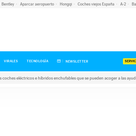
Bentley
Aparcar aeropuerto
Hongqi
Coches viejos España
A-2
Ba
SERVIC
VIRALES
TECNOLOGÍA
NEWSLETTER
s coches eléctricos e híbridos enchufables que se pueden acoger a las ayu
hes eléctricos e híbridos enchufables que se pueden acoger a la