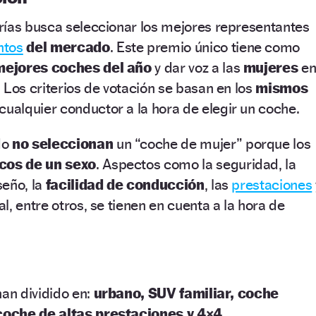
rías busca seleccionar los mejores representantes
ntos
del mercado
. Este premio único tiene como
mejores coches del año
y dar voz a las
mujeres
e
 Los criterios de votación se basan en los
mismos
cualquier conductor a la hora de elegir un coche.
do
no seleccionan
un “coche de mujer” porque los
icos de un sexo
. Aspectos como la seguridad, la
iseño, la
facilidad de conducción
, las
prestaciones
, entre otros, se tienen en cuenta a la hora de
han dividido en:
urbano, SUV familiar, coche
coche de altas prestaciones y 4×4
.