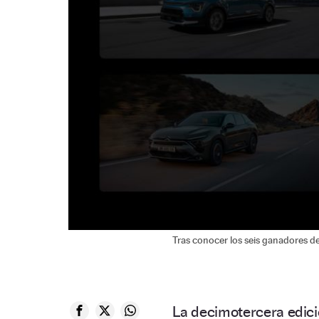
Tras conocer los seis ganadores de
La decimotercera edici