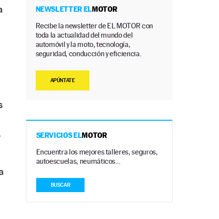
a
NEWSLETTER EL
MOTOR
Recibe la newsletter de EL MOTOR con
toda la actualidad del mundo del
automóvil y la moto, tecnología,
seguridad, conducción y eficiencia.
APÚNTATE
s
,
SERVICIOS EL
MOTOR
Encuentra los mejores talleres, seguros,
autoescuelas, neumáticos…
a
BUSCAR