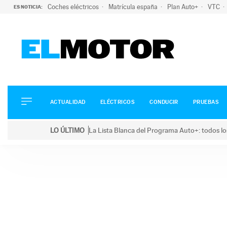
Coches eléctricos
Matrícula españa
Plan Auto+
VTC
ES NOTICIA:
ACTUALIDAD
ELÉCTRICOS
CONDUCIR
ACTUALIDAD
ELÉCTRICOS
CONDUCIR
PRUEBAS
PRUEBAS
Saltar
VIRALES
LO ÚLTIMO
La Lista Blanca del Programa Auto+: todos lo
al
PODCAST
LO ÚLTIMO
La Lista Blanca del Programa Auto+: todos los coc
contenido
MOTOS
TECNOLOGÍA
SUPERCOCHES
MOTORTV
PREMIOS
SERVICIOS