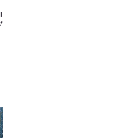
l
f
,