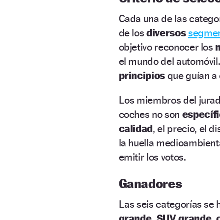
Cada una de las catego
de los
diversos
segme
objetivo reconocer los
el mundo del automóvil.
principios
que guían a 
Los miembros del jura
coches no son
específ
calidad
, el precio, el d
la huella medioambiental
emitir los votos.
Ganadores
Las seis categorías se 
grande, SUV grande, 