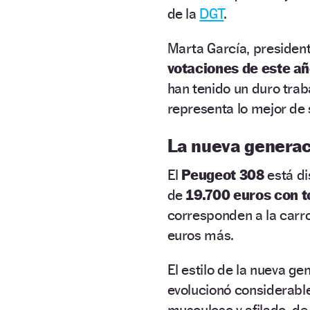
de la
DGT
.
Marta García, presiden
votaciones de este a
han tenido un duro trab
representa lo mejor de
La nueva generac
El
Peugeot 308
está di
de
19.700 euros con t
corresponden a la carro
euros más.
El estilo de la nueva g
evolucionó considerable
musculoso y afilado, de