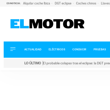
Alquilar coche Ibiza
DGT eclipse
Coches chinos
Llaves
ES NOTICIA:
ACTUALIDAD
ELÉCTRICOS
CONDUCIR
ACTUALIDAD
ELÉCTRICOS
CONDUCIR
PRUEBAS
PRUEBAS
Saltar
VIRALES
LO ÚLTIMO
El probable colapso tras el eclipse: la DGT p
al
PODCAST
LO ÚLTIMO
El probable colapso tras el eclipse: la DGT prevé u
contenido
MOTOS
TECNOLOGÍA
SUPERCOCHES
MOTORTV
PREMIOS
SERVICIOS