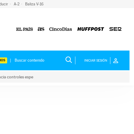
ducir
A-2
Baliza V-16
IOS
INICIAR SESIÓN
ncia controles espe
 y anuncia controles espe