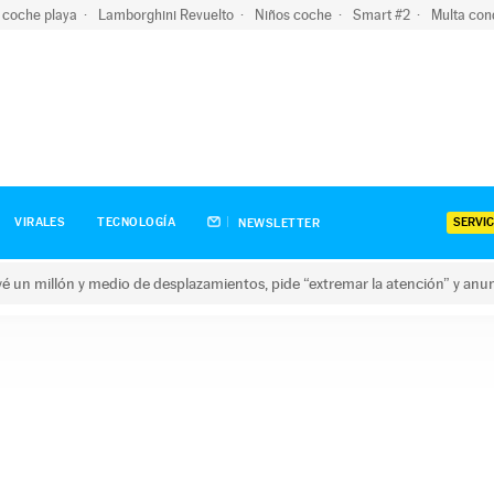
 coche playa
Lamborghini Revuelto
Niños coche
Smart #2
Multa con
SERVIC
VIRALES
TECNOLOGÍA
NEWSLETTER
revé un millón y medio de desplazamientos, pide “extremar la atención” y anu
n millón y medio de desplazamientos, pide “extremar la atención”