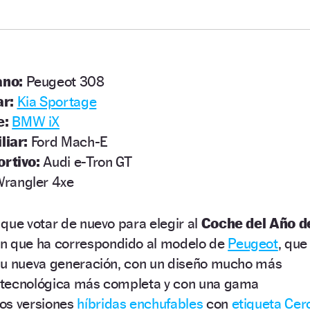
ano:
Peugeot 308
ar:
Kia Sportage
e:
BMW iX
liar:
Ford Mach-E
ortivo:
Audi e-Tron GT
rangler 4xe
que votar de nuevo para elegir al
Coche del Año d
ón que ha correspondido al modelo de
Peugeot
, que
su nueva generación, con un diseño mucho más
 tecnológica más completa y con una gama
os versiones
híbridas enchufables
con
etiqueta Cer