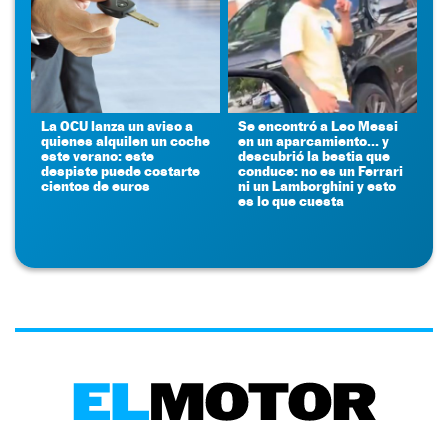
La OCU lanza un aviso a
Se encontró a Leo Messi
quienes alquilen un coche
en un aparcamiento... y
este verano: este
descubrió la bestia que
despiste puede costarte
conduce: no es un Ferrari
cientos de euros
ni un Lamborghini y esto
es lo que cuesta