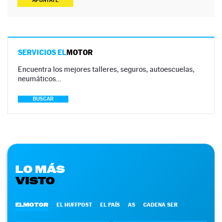
APÚNTATE
SERVICIOS EL
MOTOR
Encuentra los mejores talleres, seguros, autoescuelas,
neumáticos…
BUSCAR
LO MÁS
VISTO
ELMOTOR
EL HUFFPOST
EL PAÍS
AS
CADENA SER