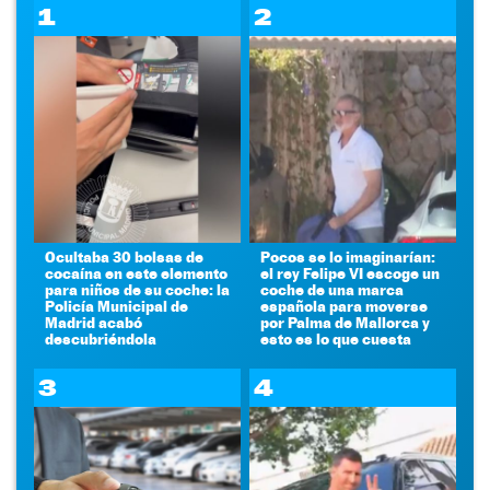
1
2
Ocultaba 30 bolsas de
Pocos se lo imaginarían:
cocaína en este elemento
el rey Felipe VI escoge un
para niños de su coche: la
coche de una marca
Policía Municipal de
española para moverse
Madrid acabó
por Palma de Mallorca y
descubriéndola
esto es lo que cuesta
3
4