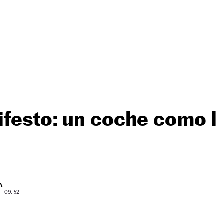
festo: un coche como 
A
- 09: 52