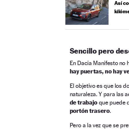
Así co
kilóm
Sencillo pero de
En Dacia Manifesto no ha
hay puertas, no hay v
El objetivo es que los 
naturaleza. Y para las ac
de trabajo
que puede d
portón trasero
.
Pero a la vez que se pr