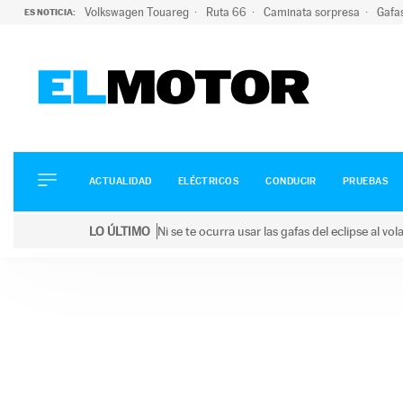
Volkswagen Touareg
Ruta 66
Caminata sorpresa
Gafa
ES NOTICIA:
ACTUALIDAD
ELÉCTRICOS
CONDUCIR
ACTUALIDAD
ELÉCTRICOS
CONDUCIR
PRUEBAS
PRUEBAS
Saltar
VIRALES
LO ÚLTIMO
Ni se te ocurra usar las gafas del eclipse al v
al
PODCAST
LO ÚLTIMO
Ni se te ocurra usar las gafas del eclipse al volant
contenido
MOTOS
TECNOLOGÍA
SUPERCOCHES
MOTORTV
PREMIOS
SERVICIOS