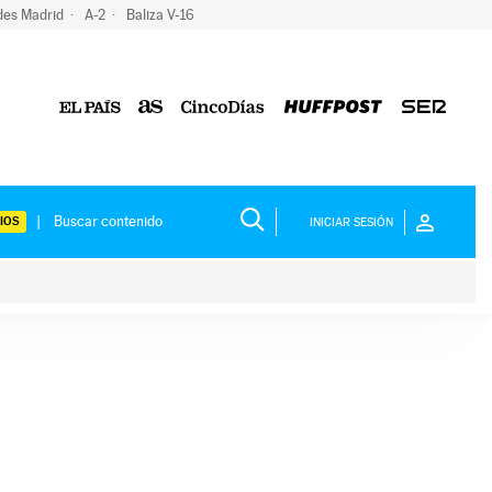
des Madrid
A-2
Baliza V-16
IOS
INICIAR SESIÓN