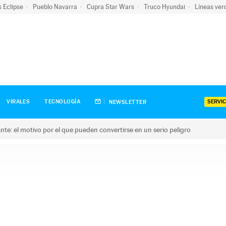
s Eclipse
Pueblo Navarra
Cupra Star Wars
Truco Hyundai
Líneas ver
SERVIC
VIRALES
TECNOLOGÍA
NEWSLETTER
olante: el motivo por el que pueden convertirse en un serio peligro
e: el motivo por el que pueden convertirse en un serio peligro