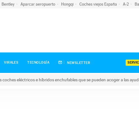
Bentley
Aparcar aeropuerto
Hongqi
Coches viejos España
A-2
Ba
SERVIC
VIRALES
TECNOLOGÍA
NEWSLETTER
s coches eléctricos e híbridos enchufables que se pueden acoger a las ayu
hes eléctricos e híbridos enchufables que se pueden acoger a la