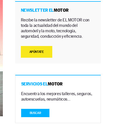
NEWSLETTER EL
MOTOR
Recibe la newsletter de EL MOTOR con
toda la actualidad del mundo del
automóvil y la moto, tecnología,
seguridad, conducción y eficiencia.
APÚNTATE
SERVICIOS EL
MOTOR
Encuentra los mejores talleres, seguros,
autoescuelas, neumáticos…
BUSCAR