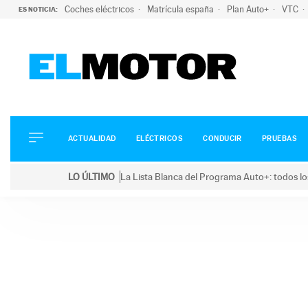
Coches eléctricos
Matrícula españa
Plan Auto+
VTC
ES NOTICIA:
ACTUALIDAD
ELÉCTRICOS
CONDUCIR
ACTUALIDAD
ELÉCTRICOS
CONDUCIR
PRUEBAS
PRUEBAS
Saltar
VIRALES
LO ÚLTIMO
La Lista Blanca del Programa Auto+: todos lo
al
PODCAST
LO ÚLTIMO
La Lista Blanca del Programa Auto+: todos los coc
contenido
MOTOS
TECNOLOGÍA
SUPERCOCHES
MOTORTV
PREMIOS
SERVICIOS