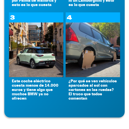
por Palma de Mallorca y
ni un Lamborghini y esto
esto es lo que cuesta
es lo que cuesta
3
4
Este coche eléctrico
¿Por qué se ven vehículos
cuesta menos de 14.000
aparcados al sol con
euros y tiene algo que
cartones en las ruedas?
muchos BMW ya no
El truco que todos
ofrecen
comentan