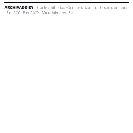
ARCHIVADO EN
Coches híbridos
·
Coches urbanitas
·
Coches urbanos
·
Fiat 500
·
Fiat 500X
·
Microhíbridos
·
Fiat