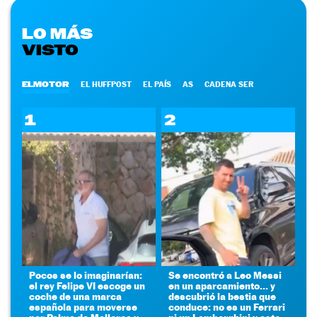
LO MÁS
VISTO
ELMOTOR
EL HUFFPOST
EL PAÍS
AS
CADENA SER
1
2
Pocos se lo imaginarían:
Se encontró a Leo Messi
el rey Felipe VI escoge un
en un aparcamiento... y
coche de una marca
descubrió la bestia que
española para moverse
conduce: no es un Ferrari