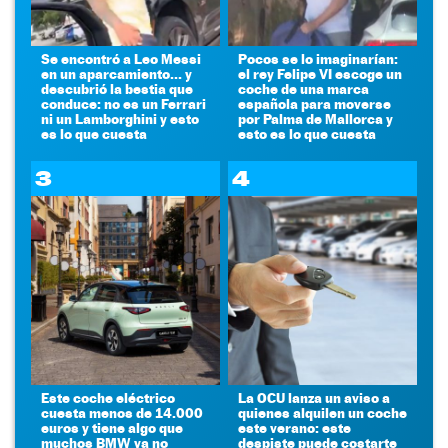
Se encontró a Leo Messi
Pocos se lo imaginarían:
en un aparcamiento... y
el rey Felipe VI escoge un
descubrió la bestia que
coche de una marca
conduce: no es un Ferrari
española para moverse
ni un Lamborghini y esto
por Palma de Mallorca y
es lo que cuesta
esto es lo que cuesta
3
4
Este coche eléctrico
La OCU lanza un aviso a
cuesta menos de 14.000
quienes alquilen un coche
euros y tiene algo que
este verano: este
muchos BMW ya no
despiste puede costarte