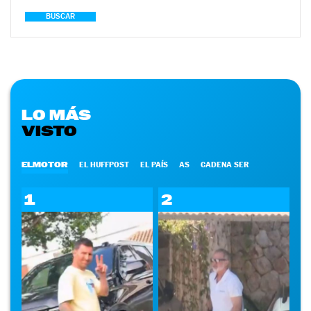
BUSCAR
LO MÁS
VISTO
ELMOTOR
EL HUFFPOST
EL PAÍS
AS
CADENA SER
1
2