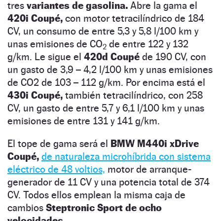
tres
variantes de gasolina.
Abre la gama el
420i Coupé,
con motor tetracilíndrico de 184
CV, un consumo de entre 5,3 y 5,8 l/100 km y
unas emisiones de CO
de entre 122 y 132
2
g/km. Le sigue el
420d Coupé
de 190 CV, con
un gasto de 3,9 – 4,2 l/100 km y unas emisiones
de CO2 de 103 – 112 g/km. Por encima está el
430i Coupé,
también tetracilíndrico, con 258
CV, un gasto de entre 5,7 y 6,1 l/100 km y unas
emisiones de entre 131 y 141 g/km.
El tope de gama será el
BMW M440i xDrive
Coupé,
de naturaleza microhíbrida con sistema
eléctrico de 48 voltios,
motor de arranque-
generador de 11 CV y una potencia total de 374
CV. Todos ellos emplean la misma caja de
cambios
Steptronic Sport de ocho
velocidades.