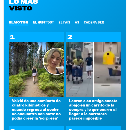
LO MÁS
VISTO
ELMOTOR
EL HUFFPOST
EL PAÍS
AS
CADENA SER
1
2
Volvió de una caminata de
Lanzan a su amigo cuesta
cuatro kilómetros y
abajo en un carrito de la
cuando regresa al coche
compra y lo que ocurre al
se encuentra con esto: no
llegar a la carretera
podía creer la 'sorpresa'
parece imposible