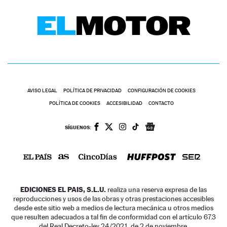
AVISO LEGAL
POLÍTICA DE PRIVACIDAD
CONFIGURACIÓN DE COOKIES
POLÍTICA DE COOKIES
ACCESIBILIDAD
CONTACTO
SÍGUENOS:
EDICIONES EL PAIS, S.L.U.
realiza una reserva expresa de las
reproducciones y usos de las obras y otras prestaciones accesibles
desde este sitio web a medios de lectura mecánica u otros medios
que resulten adecuados a tal fin de conformidad con el artículo 67.3
del Real Decreto-ley 24/2021, de 2 de noviembre.