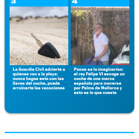
3
4
La Guardia Civil advierte a
Pocos se lo imaginarían:
quienes van a la playa:
el rey Felipe VI escoge un
nunca hagas esto con las
coche de una marca
llaves del coche, puede
española para moverse
arruinarte las vacaciones
por Palma de Mallorca y
esto es lo que cuesta