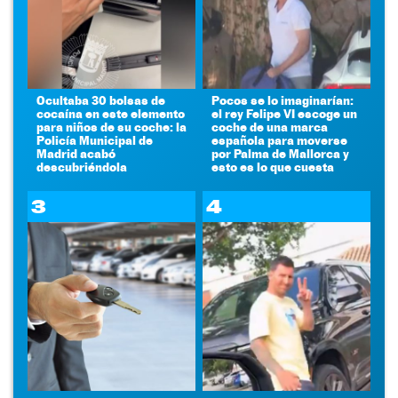
Ocultaba 30 bolsas de
Pocos se lo imaginarían:
cocaína en este elemento
el rey Felipe VI escoge un
para niños de su coche: la
coche de una marca
Policía Municipal de
española para moverse
Madrid acabó
por Palma de Mallorca y
descubriéndola
esto es lo que cuesta
3
4