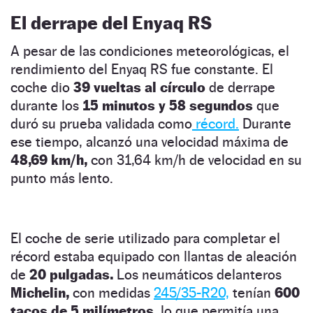
El derrape del Enyaq RS
A pesar de las condiciones meteorológicas, el
rendimiento del Enyaq RS fue constante. El
coche dio
39 vueltas al círculo
de derrape
durante los
15 minutos y 58 segundos
que
duró su prueba validada como
récord.
Durante
ese tiempo, alcanzó una velocidad máxima de
48,69 km/h,
con 31,64 km/h de velocidad en su
punto más lento.
El coche de serie utilizado para completar el
récord estaba equipado con llantas de aleación
de
20 pulgadas.
Los neumáticos delanteros
Michelin,
con medidas
245/35-R20,
tenían
600
tacos de 5 milímetros,
lo que permitía una