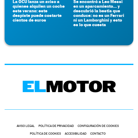
La OCU lanza un aviso a
Se encontró a Leo Messi
quienes alquilen un coche
en un aparcamiento... y
este verano: este
descubrió la bestia que
despiste puede costarte
conduce: no es un Ferrari
cientos de euros
ni un Lamborghini y esto
es lo que cuesta
AVISO LEGAL
POLÍTICA DE PRIVACIDAD
CONFIGURACIÓN DE COOKIES
POLÍTICA DE COOKIES
ACCESIBILIDAD
CONTACTO