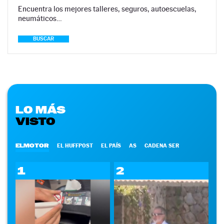
Encuentra los mejores talleres, seguros, autoescuelas,
neumáticos…
BUSCAR
LO MÁS
VISTO
ELMOTOR
EL HUFFPOST
EL PAÍS
AS
CADENA SER
1
2