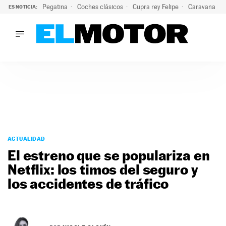
Pegatina
Coches clásicos
Cupra rey Felipe
Caravana lig
ES NOTICIA:
LO ÚLTIMO
El hiperdeportivo que desafía todas las tendencias: V12 a
LO ÚLTIMO
El hiperdeportivo que desafía todas las tendencias: V12 at
ACTUALIDAD
ELÉCTRICOS
CONDUCIR
PRUEBAS
Saltar
VIRALES
al
ACTUALIDAD
PODCAST
contenido
El estreno que se populariza en
MOTOS
Netflix: los timos del seguro y
TECNOLOGÍA
los accidentes de tráfico
SUPERCOCHES
MOTORTV
PREMIOS
SERVICIOS