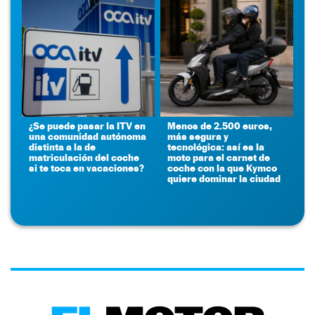
¿Se puede pasar la ITV en
Menos de 2.500 euros,
una comunidad autónoma
más segura y
distinta a la de
tecnológica: así es la
matriculación del coche
moto para el carnet de
si te toca en vacaciones?
coche con la que Kymco
quiere dominar la ciudad