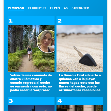
ELMOTOR
EL HUFFPOST
EL PAÍS
AS
CADENA SER
1
2
Volvió de una caminata de
La Guardia Civil advierte a
cuatro kilómetros y
quienes van a la playa:
cuando regresa al coche
nunca hagas esto con las
se encuentra con esto: no
llaves del coche, puede
podía creer la 'sorpresa'
arruinarte las vacaciones
3
4