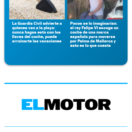
La Guardia Civil advierte a
Pocos se lo imaginarían:
quienes van a la playa:
el rey Felipe VI escoge un
nunca hagas esto con las
coche de una marca
llaves del coche, puede
española para moverse
arruinarte las vacaciones
por Palma de Mallorca y
esto es lo que cuesta