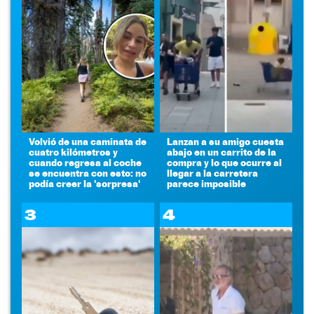
Volvió de una caminata de
Lanzan a su amigo cuesta
cuatro kilómetros y
abajo en un carrito de la
cuando regresa al coche
compra y lo que ocurre al
se encuentra con esto: no
llegar a la carretera
podía creer la 'sorpresa'
parece imposible
3
4