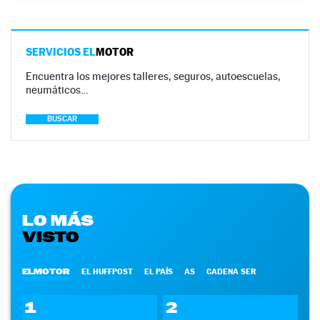
SERVICIOS EL
MOTOR
Encuentra los mejores talleres, seguros, autoescuelas,
neumáticos…
BUSCAR
LO MÁS
VISTO
ELMOTOR
EL HUFFPOST
EL PAÍS
AS
CADENA SER
1
2