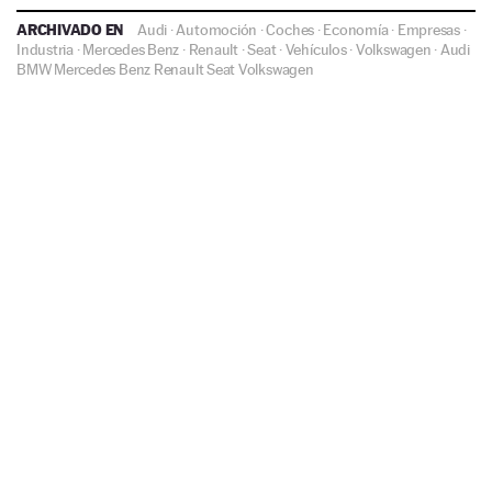
ARCHIVADO EN
Audi
·
Automoción
·
Coches
·
Economía
·
Empresas
·
Industria
·
Mercedes Benz
·
Renault
·
Seat
·
Vehículos
·
Volkswagen
·
Audi
BMW
Mercedes Benz
Renault
Seat
Volkswagen