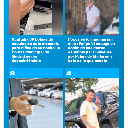
Ocultaba 30 bolsas de
Pocos se lo imaginarían:
cocaína en este elemento
el rey Felipe VI escoge un
para niños de su coche: la
coche de una marca
Policía Municipal de
española para moverse
Madrid acabó
por Palma de Mallorca y
descubriéndola
esto es lo que cuesta
3
4