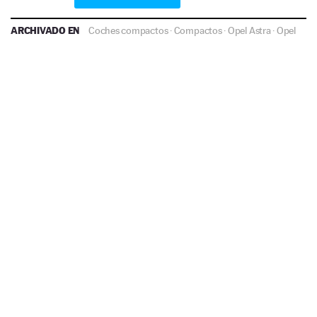
ARCHIVADO EN
Coches compactos
·
Compactos
·
Opel Astra
·
Opel