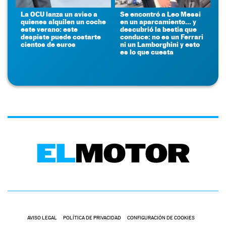
La OCU lanza un aviso a
Se encontró a Leo Messi
quienes alquilen un coche
en un aparcamiento... y
este verano: este
descubrió la bestia que
despiste puede costarte
conduce: no es un Ferrari
cientos de euros
ni un Lamborghini y esto
es lo que cuesta
AVISO LEGAL
POLÍTICA DE PRIVACIDAD
CONFIGURACIÓN DE COOKIES