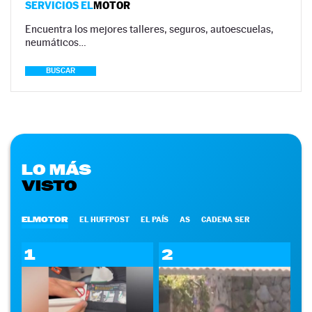
SERVICIOS EL
MOTOR
Encuentra los mejores talleres, seguros, autoescuelas,
neumáticos…
BUSCAR
LO MÁS
VISTO
ELMOTOR
EL HUFFPOST
EL PAÍS
AS
CADENA SER
1
2