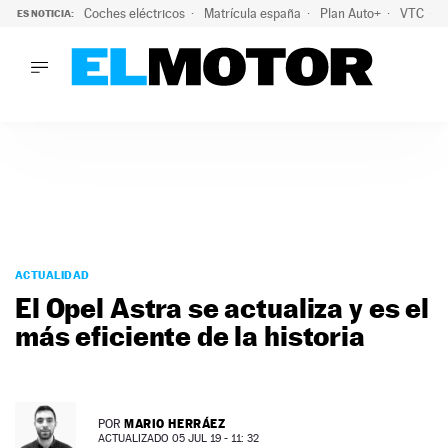
Coches eléctricos
Matrícula españa
Plan Auto+
VTC
ES NOTICIA:
LO ÚLTIMO
La Lista Blanca del Programa Auto+: todos los coches eléct
LO ÚLTIMO
La Lista Blanca del Programa Auto+: todos los coches eléctr
ACTUALIDAD
ELÉCTRICOS
CONDUCIR
PRUEBAS
Saltar
VIRALES
al
ACTUALIDAD
PODCAST
contenido
El Opel Astra se actualiza y es el
MOTOS
más eficiente de la historia
TECNOLOGÍA
SUPERCOCHES
MOTORTV
PREMIOS
MARIO HERRÁEZ
POR
SERVICIOS
ACTUALIZADO 05 JUL 19 - 11: 32