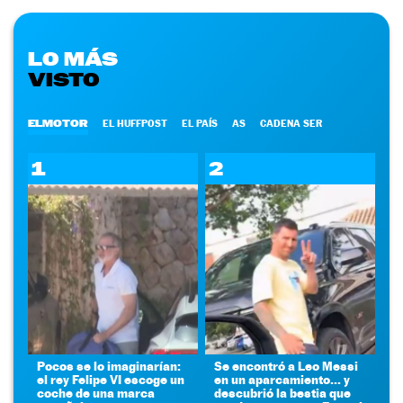
LO MÁS
VISTO
ELMOTOR
EL HUFFPOST
EL PAÍS
AS
CADENA SER
1
2
Pocos se lo imaginarían:
Se encontró a Leo Messi
el rey Felipe VI escoge un
en un aparcamiento... y
coche de una marca
descubrió la bestia que