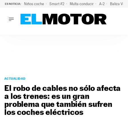
Niños coche
Smart #2
Multa conducir
A-2
Baliza V-1
ES NOTICIA:
LO ÚLTIMO
El probable colapso tras el eclipse: la DGT prevé un millón 
LO ÚLTIMO
El probable colapso tras el eclipse: la DGT prevé un millón 
ACTUALIDAD
ELÉCTRICOS
CONDUCIR
PRUEBAS
Saltar
VIRALES
al
ACTUALIDAD
PODCAST
contenido
El robo de cables no sólo afecta
MOTOS
a los trenes: es un gran
TECNOLOGÍA
problema que también sufren
SUPERCOCHES
MOTORTV
los coches eléctricos
PREMIOS
SERVICIOS