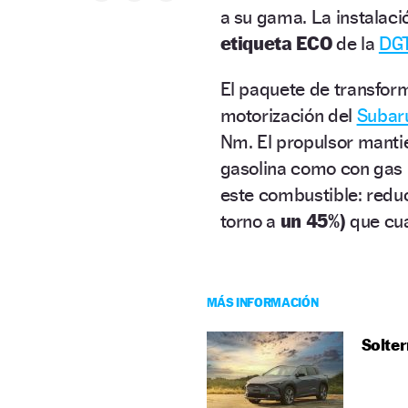
a su gama. La instalació
etiqueta ECO
de la
DG
El paquete de transform
motorización del
Subar
Nm. El propulsor manti
gasolina como con gas l
este combustible: redu
torno a
un 45%)
que cu
MÁS INFORMACIÓN
Solter