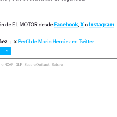
ción de EL MOTOR desde
Facebook
,
X
o
Instagram
áez
Perfil de Mario Herráez en Twitter
uro NCAP
GLP
Subaru Outback
Subaru
·
·
·