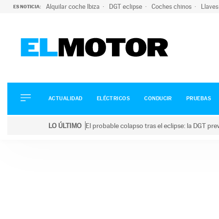
Alquilar coche Ibiza
DGT eclipse
Coches chinos
Llaves
ES NOTICIA:
ACTUALIDAD
ELÉCTRICOS
CONDUCIR
ACTUALIDAD
ELÉCTRICOS
CONDUCIR
PRUEBAS
PRUEBAS
Saltar
VIRALES
LO ÚLTIMO
El probable colapso tras el eclipse: la DGT p
al
PODCAST
LO ÚLTIMO
El probable colapso tras el eclipse: la DGT prevé u
contenido
MOTOS
TECNOLOGÍA
SUPERCOCHES
MOTORTV
PREMIOS
SERVICIOS