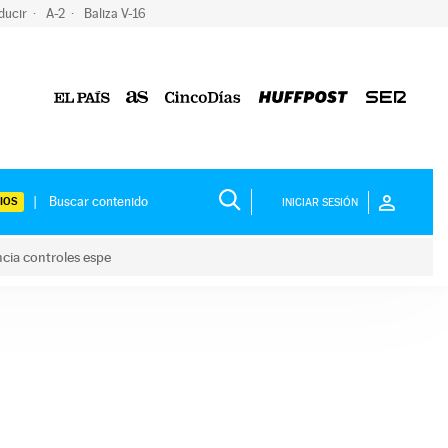
ducir
A-2
Baliza V-16
IOS
INICIAR SESIÓN
ncia controles espe
 y anuncia controles espe