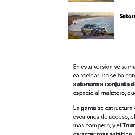
Subaru
En esta versión se suma
capacidad no se ha con
autonomía conjunta d
espacio al maletero, qu
La gama se estructura 
escalones de acceso, e
más campero, y el
Tou
carácter más asfáltico.