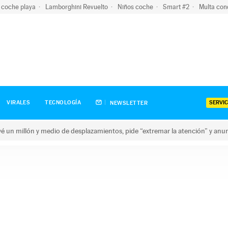
 coche playa
Lamborghini Revuelto
Niños coche
Smart #2
Multa con
SERVIC
VIRALES
TECNOLOGÍA
NEWSLETTER
revé un millón y medio de desplazamientos, pide “extremar la atención” y anu
n millón y medio de desplazamientos, pide “extremar la atención”