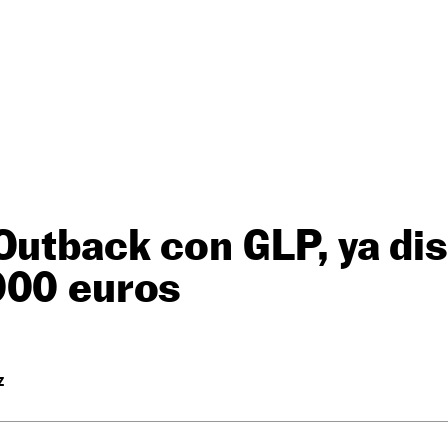
Outback con GLP, ya di
000 euros
Z