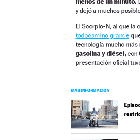
menos de un minuto.
L
y dejó a muchos posible
El Scorpio-N, al que l
todocamino grande
que 
tecnología mucho más 
gasolina y diésel,
con
presentación oficial tuvo
MÁS INFORMACIÓN
Episod
restri