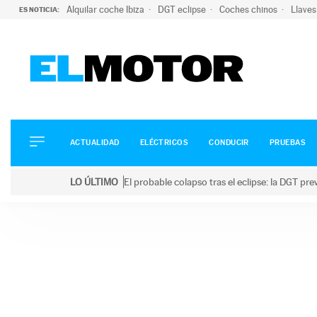
Alquilar coche Ibiza
DGT eclipse
Coches chinos
Llaves
ES NOTICIA:
ACTUALIDAD
ELÉCTRICOS
CONDUCIR
ACTUALIDAD
ELÉCTRICOS
CONDUCIR
PRUEBAS
PRUEBAS
Saltar
VIRALES
LO ÚLTIMO
El probable colapso tras el eclipse: la DGT p
al
PODCAST
LO ÚLTIMO
El probable colapso tras el eclipse: la DGT prevé u
contenido
MOTOS
TECNOLOGÍA
SUPERCOCHES
MOTORTV
PREMIOS
SERVICIOS