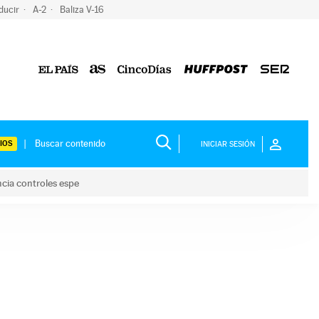
ducir
A-2
Baliza V-16
IOS
INICIAR SESIÓN
ncia controles espe
 y anuncia controles espe