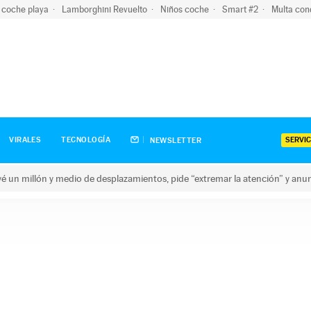
 coche playa
Lamborghini Revuelto
Niños coche
Smart #2
Multa con
SERVIC
VIRALES
TECNOLOGÍA
NEWSLETTER
revé un millón y medio de desplazamientos, pide “extremar la atención” y anu
n millón y medio de desplazamientos, pide “extremar la atención”