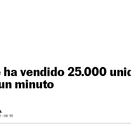
 ha vendido 25.000 uni
un minuto
A
- 08: 55