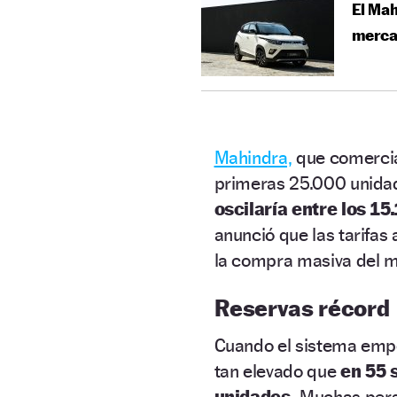
El Mah
merca
Mahindra,
que comercia
primeras 25.000 unidad
oscilaría entre los 15
anunció que las tarifas
la compra masiva del m
Reservas récord
Cuando el sistema empez
tan elevado que
en 55 
unidades.
Muchas perso