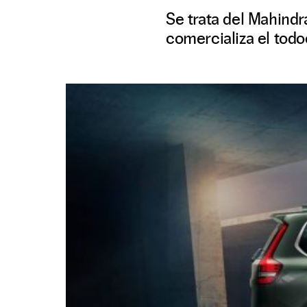
Se trata del Mahindr
comercializa el to