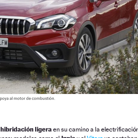
 apoya al motor de combustión.
a
hibridación ligera
en su camino a la electrificació