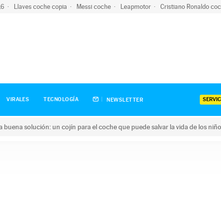
-16
Llaves coche copia
Messi coche
Leapmotor
Cristiano Ronaldo co
SERVIC
VIRALES
TECNOLOGÍA
NEWSLETTER
una buena solución: un cojín para el coche que puede salvar la vida de los niñ
ena solución: un cojín para el coche que puede salvar la vida de 