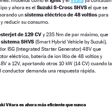
iones: modelos como el
Ignis
y el
Vitara
ya contaban
tipo y ahora es el
Suzuki S-Cross SHVS
el que se
rporando un
sistema eléctrico de 48 voltios
para
 y reducir su consumo.
sterjet de 129 CV
y 235 Nm de par máximo, que
l
sistema SHVS
(Smart Hybrid Vehicle by Suzuki),
or ISG (Integrated Starter Generator) 48V que
or eléctrico, batería de ion litio de 48 voltios y
8V a 12V, aportando otros 10 kW (14 CV) cuando la
 el conductor demanda una respuesta rápida.
uki Vitara es ahora más eficiente que nunca