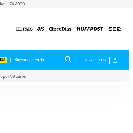
che
ZXMOTO
IOS
INICIAR SESIÓN
os por 36 euros
los niños por 36 euros