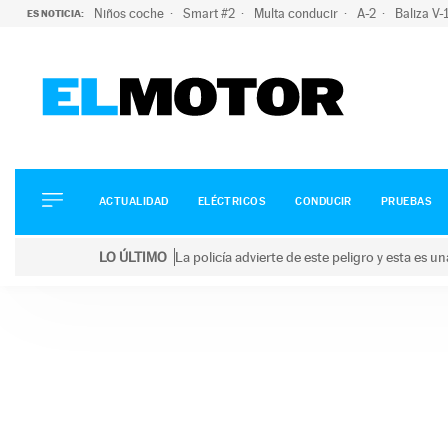
Niños coche
Smart #2
Multa conducir
A-2
Baliza V
ES NOTICIA:
ACTUALIDAD
ELÉCTRICOS
CONDUCIR
ACTUALIDAD
ELÉCTRICOS
CONDUCIR
PRUEBAS
PRUEBAS
Saltar
VIRALES
LO ÚLTIMO
La policía advierte de este peligro y esta es 
al
PODCAST
LO ÚLTIMO
La policía advierte de este peligro y esta es una bu
contenido
MOTOS
TECNOLOGÍA
SUPERCOCHES
MOTORTV
PREMIOS
SERVICIOS