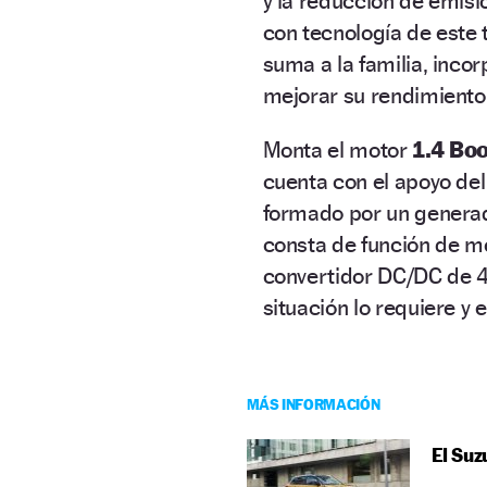
y la reducción de emis
con tecnología de este 
suma a la familia, inco
mejorar su rendimiento
Monta el motor
1.4 Boo
cuenta con el apoyo de
formado por un generad
consta de función de mot
convertidor DC/DC de 4
situación lo requiere y
MÁS INFORMACIÓN
El Suz