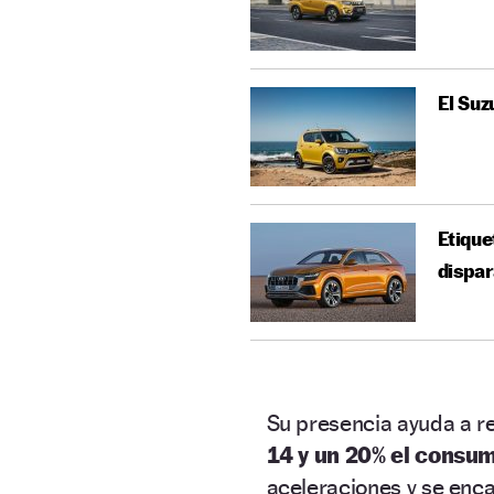
El Suz
Etique
dispar
Su presencia ayuda a r
14 y un 20% el consu
aceleraciones y se enca