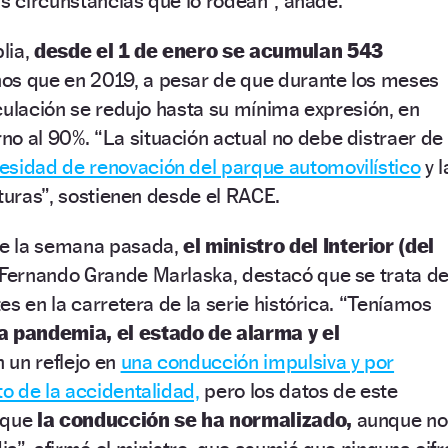
as circunstancias que lo rodean”, añade.
lia,
desde el 1 de enero se acumulan 543
s que en 2019, a pesar de que durante los meses
culación se redujo hasta su mínima expresión, en
rno al 90%.
“La situación actual no debe distraer de
esidad de renovación del parque automovilístico
y l
cturas”, sostienen desde el RACE.
e la semana pasada,
el ministro del Interior (del
Fernando Grande Marlaska, destacó que se trata d
es en la carretera de la serie histórica. “Teníamos
la pandemia, el estado de alarma y el
 un reflejo en
una conducción impulsiva y por
o de la accidentalidad,
pero los datos de este
 que
la conducción se ha normalizado,
aunque no