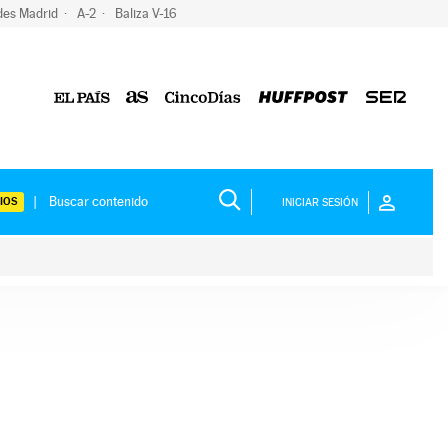
des Madrid
A-2
Baliza V-16
IOS
INICIAR SESIÓN