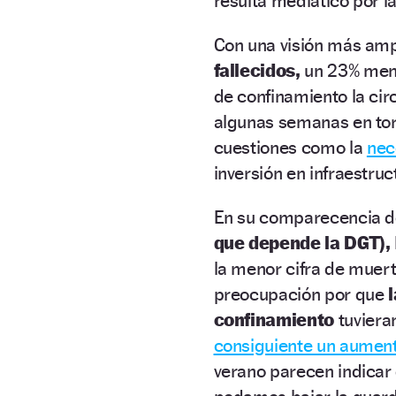
resulta mediático por l
Con una visión más amp
fallecidos,
un 23% meno
de confinamiento la cir
algunas semanas en to
cuestiones como la
nec
inversión en infraestru
En su comparecencia d
que depende la DGT),
la menor cifra de muert
preocupación por que
confinamiento
tuvieran
consiguiente un aument
verano parecen indicar