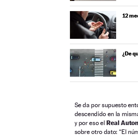
12 me
¿De qu
Se da por supuesto ent
descendido en la mism
y por eso el
Real Autom
sobre otro dato: “El nú