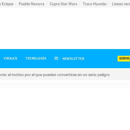
s Eclipse
Pueblo Navarra
Cupra Star Wars
Truco Hyundai
Líneas ver
SERVIC
VIRALES
TECNOLOGÍA
NEWSLETTER
olante: el motivo por el que pueden convertirse en un serio peligro
e: el motivo por el que pueden convertirse en un serio peligro