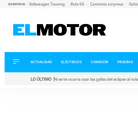
Volkswagen Touareg
Ruta 66
Caminata sorpresa
Gafa
ES NOTICIA:
ACTUALIDAD
ELÉCTRICOS
CONDUCIR
ACTUALIDAD
ELÉCTRICOS
CONDUCIR
PRUEBAS
PRUEBAS
Saltar
VIRALES
LO ÚLTIMO
Ni se te ocurra usar las gafas del eclipse al v
al
PODCAST
LO ÚLTIMO
Ni se te ocurra usar las gafas del eclipse al volant
contenido
MOTOS
TECNOLOGÍA
SUPERCOCHES
MOTORTV
PREMIOS
SERVICIOS