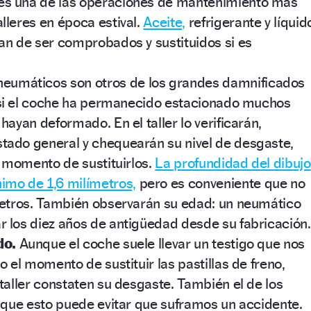
es una de las operaciones de mantenimiento más
lleres en época estival.
Aceite,
refrigerante y líquid
an de ser comprobados y sustituidos si es
neumáticos son otros de los grandes damnificados
: si el coche ha permanecido estacionado muchos
hayan deformado. En el taller lo verificarán,
ado general y chequearán su nivel de desgaste,
l momento de sustituirlos.
La profundidad del dibujo
imo de 1,6 milímetros,
pero es conveniente que no
metros. También observarán su edad: un neumático
 los diez años de antigüedad desde su fabricación.
do.
Aunque el coche suele llevar un testigo que nos
o el momento de sustituir las pastillas de freno,
taller constaten su desgaste. También el de los
a que esto puede evitar que suframos un accidente.