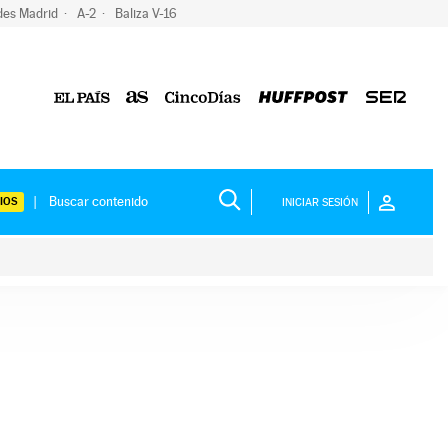
des Madrid
A-2
Baliza V-16
IOS
INICIAR SESIÓN