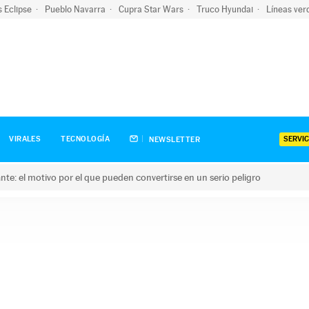
s Eclipse
Pueblo Navarra
Cupra Star Wars
Truco Hyundai
Líneas ver
SERVIC
VIRALES
TECNOLOGÍA
NEWSLETTER
olante: el motivo por el que pueden convertirse en un serio peligro
e: el motivo por el que pueden convertirse en un serio peligro