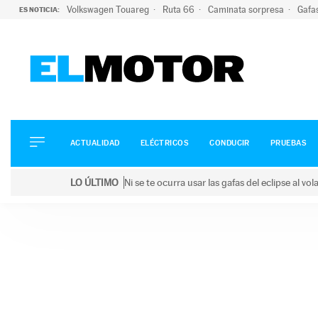
Volkswagen Touareg
Ruta 66
Caminata sorpresa
Gafa
ES NOTICIA:
ACTUALIDAD
ELÉCTRICOS
CONDUCIR
ACTUALIDAD
ELÉCTRICOS
CONDUCIR
PRUEBAS
PRUEBAS
Saltar
VIRALES
LO ÚLTIMO
Ni se te ocurra usar las gafas del eclipse al v
al
PODCAST
LO ÚLTIMO
Ni se te ocurra usar las gafas del eclipse al volant
contenido
MOTOS
TECNOLOGÍA
SUPERCOCHES
MOTORTV
PREMIOS
SERVICIOS