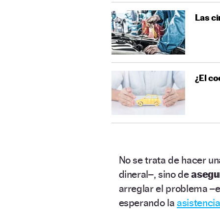
Las ci
¿El coc
No se trata de hacer u
dineral–, sino de
asegu
arreglar el problema –
esperando la
asistencia