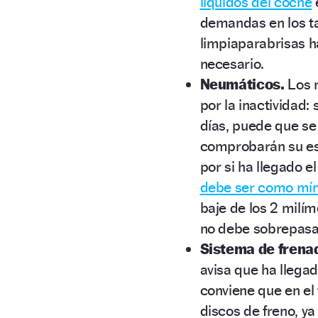
líquidos del coche
demandas en los ta
limpiaparabrisas h
necesario.
Neumáticos.
Los 
por la inactividad
días, puede que se 
comprobarán su est
por si ha llegado e
debe ser como mín
baje de los 2 milí
no debe sobrepasar
Sistema de frena
avisa que ha llegad
conviene que en el 
discos de freno, y