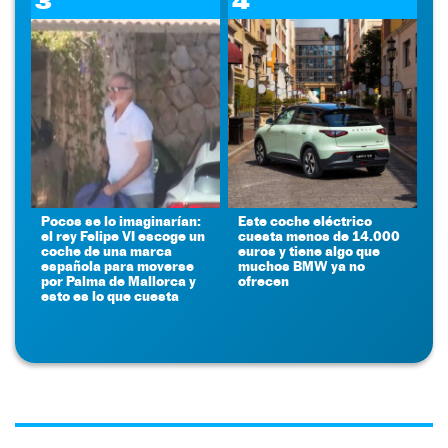
3
4
Pocos se lo imaginarían:
Este coche eléctrico
el rey Felipe VI escoge un
cuesta menos de 14.000
coche de una marca
euros y tiene algo que
española para moverse
muchos BMW ya no
por Palma de Mallorca y
ofrecen
esto es lo que cuesta