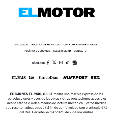
AVISO LEGAL
POLÍTICA DE PRIVACIDAD
CONFIGURACIÓN DE COOKIES
POLÍTICA DE COOKIES
ACCESIBILIDAD
CONTACTO
SÍGUENOS:
EDICIONES EL PAIS, S.L.U.
realiza una reserva expresa de las
reproducciones y usos de las obras y otras prestaciones accesibles
desde este sitio web a medios de lectura mecánica u otros medios
que resulten adecuados a tal fin de conformidad con el artículo 67.3
del Real Decreto-ley 24/2021, de 2 de noviembre.