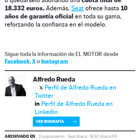
o quedárselo abonando una
cuota final de
18.332 euros.
Además,
Seat
ofrece hasta
10
años de garantía oficial
en toda su gama,
reforzando la confianza en el modelo.
Sigue toda la información de EL MOTOR desde
Facebook
,
X
o
Instagram
Alfredo Rueda
Perfil de Alfredo Rueda en
Twitter
Perfil de Alfredo Rueda en
Linkedin
VER BIOGRAFÍA
ARCHIVADO EN
Equipamiento
·
Seat Ateca
·
SEAT Ateca FR
·