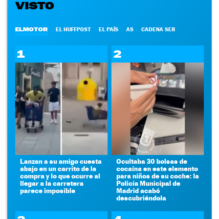
VISTO
ELMOTOR
EL HUFFPOST
EL PAÍS
AS
CADENA SER
1
2
Lanzan a su amigo cuesta
Ocultaba 30 bolsas de
abajo en un carrito de la
cocaína en este elemento
compra y lo que ocurre al
para niños de su coche: la
llegar a la carretera
Policía Municipal de
parece imposible
Madrid acabó
descubriéndola