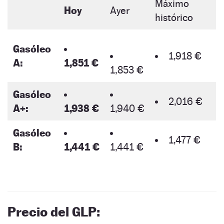
Máximo
Hoy
Ayer
histórico
Gasóleo
1,918 €
A:
1,851 €
1,853 €
Gasóleo
2,016 €
A+:
1,938 €
1,940 €
Gasóleo
1,477 €
B:
1,441 €
1,441 €
Precio del GLP: