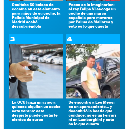
Ocultaba 30 bolsas de
Pocos se lo imaginarían:
cocaína en este elemento
el rey Felipe VI escoge un
para niños de su coche: la
coche de una marca
Policía Municipal de
española para moverse
Madrid acabó
por Palma de Mallorca y
descubriéndola
esto es lo que cuesta
3
4
La OCU lanza un aviso a
Se encontró a Leo Messi
quienes alquilen un coche
en un aparcamiento... y
este verano: este
descubrió la bestia que
despiste puede costarte
conduce: no es un Ferrari
cientos de euros
ni un Lamborghini y esto
es lo que cuesta