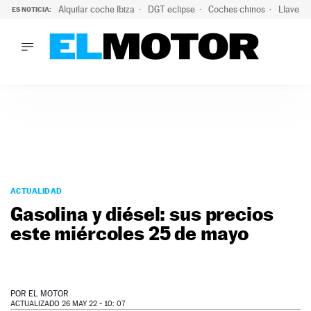
Alquilar coche Ibiza
DGT eclipse
Coches chinos
Llaves 
ES NOTICIA:
LO ÚLTIMO
Hongqi prepara su desembarco en España: SUV eléctricos c
LO ÚLTIMO
Hongqi prepara su desembarco en España: SUV eléctricos c
ACTUALIDAD
ELÉCTRICOS
CONDUCIR
PRUEBAS
Saltar
VIRALES
al
ACTUALIDAD
PODCAST
contenido
Gasolina y diésel: sus precios
MOTOS
este miércoles 25 de mayo
TECNOLOGÍA
SUPERCOCHES
MOTORTV
PREMIOS
POR
EL MOTOR
SERVICIOS
ACTUALIZADO 26 MAY 22 - 10: 07