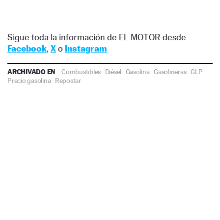
Sigue toda la información de EL MOTOR desde
Facebook
,
X
o
Instagram
ARCHIVADO EN
Combustibles
·
Diésel
·
Gasolina
·
Gasolineras
·
GLP
·
Precio gasolina
·
Repostar