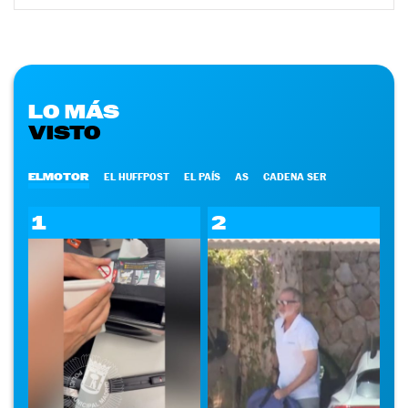
LO MÁS
VISTO
ELMOTOR
EL HUFFPOST
EL PAÍS
AS
CADENA SER
1
2