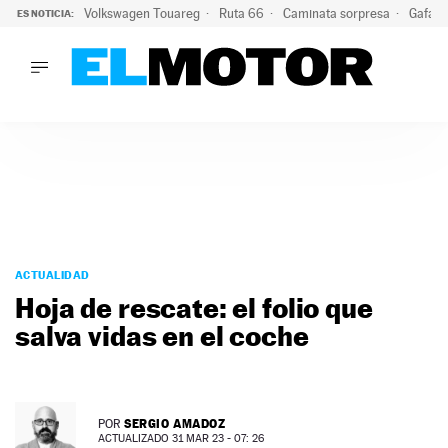
Volkswagen Touareg
Ruta 66
Caminata sorpresa
Gafas 
ES NOTICIA:
LO ÚLTIMO
Ni se te ocurra usar las gafas del eclipse al volante: el moti
LO ÚLTIMO
Ni se te ocurra usar las gafas del eclipse al volante: el motiv
ACTUALIDAD
ELÉCTRICOS
CONDUCIR
PRUEBAS
Saltar
VIRALES
al
ACTUALIDAD
PODCAST
contenido
Hoja de rescate: el folio que
MOTOS
salva vidas en el coche
TECNOLOGÍA
SUPERCOCHES
MOTORTV
PREMIOS
SERGIO AMADOZ
POR
SERVICIOS
ACTUALIZADO 31 MAR 23 - 07: 26