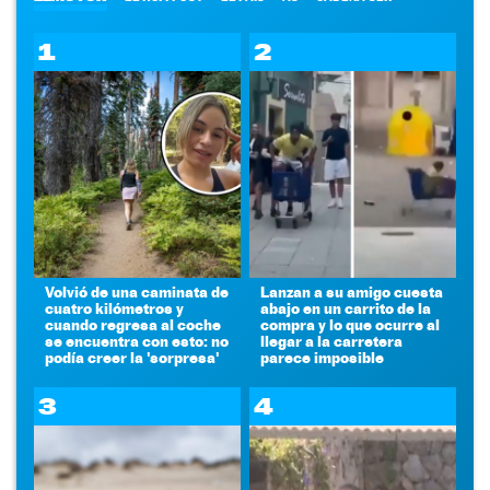
1
2
Volvió de una caminata de
Lanzan a su amigo cuesta
cuatro kilómetros y
abajo en un carrito de la
cuando regresa al coche
compra y lo que ocurre al
se encuentra con esto: no
llegar a la carretera
podía creer la 'sorpresa'
parece imposible
3
4