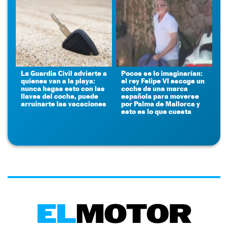
La Guardia Civil advierte a
Pocos se lo imaginarían:
quienes van a la playa:
el rey Felipe VI escoge un
nunca hagas esto con las
coche de una marca
llaves del coche, puede
española para moverse
arruinarte las vacaciones
por Palma de Mallorca y
esto es lo que cuesta