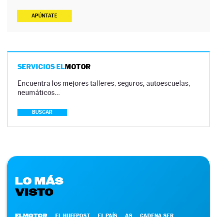
APÚNTATE
SERVICIOS EL
MOTOR
Encuentra los mejores talleres, seguros, autoescuelas,
neumáticos…
BUSCAR
LO MÁS
VISTO
ELMOTOR
EL HUFFPOST
EL PAÍS
AS
CADENA SER