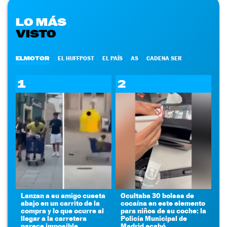
LO MÁS
VISTO
ELMOTOR
EL HUFFPOST
EL PAÍS
AS
CADENA SER
1
2
Lanzan a su amigo cuesta
Ocultaba 30 bolsas de
abajo en un carrito de la
cocaína en este elemento
compra y lo que ocurre al
para niños de su coche: la
llegar a la carretera
Policía Municipal de
parece imposible
Madrid acabó