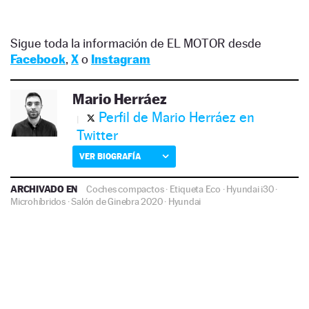
Sigue toda la información de EL MOTOR desde
Facebook
,
X
o
Instagram
Mario Herráez
Perfil de Mario Herráez en
Twitter
VER BIOGRAFÍA
ARCHIVADO EN
Coches compactos
·
Etiqueta Eco
·
Hyundai i30
·
Microhíbridos
·
Salón de Ginebra 2020
·
Hyundai