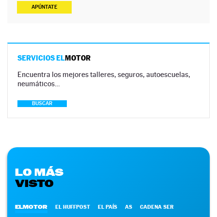
APÚNTATE
SERVICIOS EL
MOTOR
Encuentra los mejores talleres, seguros, autoescuelas,
neumáticos…
BUSCAR
LO MÁS
VISTO
ELMOTOR
EL HUFFPOST
EL PAÍS
AS
CADENA SER