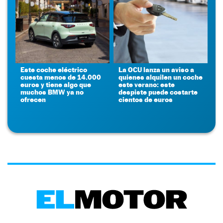
Este coche eléctrico
La OCU lanza un aviso a
cuesta menos de 14.000
quienes alquilen un coche
euros y tiene algo que
este verano: este
muchos BMW ya no
despiste puede costarte
ofrecen
cientos de euros