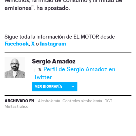
vehículos, la mitad de consumo y la mitad de
emisiones”, ha apostado.
Sigue toda la información de EL MOTOR desde
Facebook
,
X
o
Instagram
Sergio Amadoz
Perfil de Sergio Amadoz en
Twitter
VER BIOGRAFÍA
ARCHIVADO EN
Alcoholemia
·
Controles alcoholemia
·
DGT
·
Multas tráfico