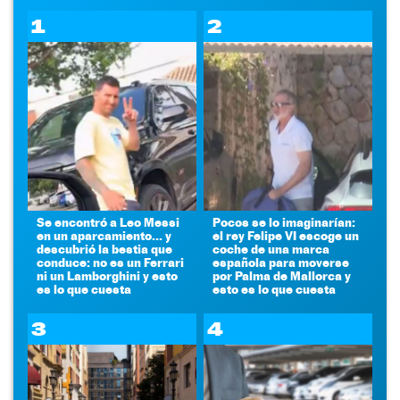
1
2
Se encontró a Leo Messi
Pocos se lo imaginarían:
en un aparcamiento... y
el rey Felipe VI escoge un
descubrió la bestia que
coche de una marca
conduce: no es un Ferrari
española para moverse
ni un Lamborghini y esto
por Palma de Mallorca y
es lo que cuesta
esto es lo que cuesta
3
4