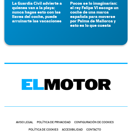
La Guardia Civil advierte a
Pocos se lo imaginarían:
quienes van a la playa:
el rey Felipe VI escoge un
nunca hagas esto con las
coche de una marca
llaves del coche, puede
española para moverse
arruinarte las vacaciones
por Palma de Mallorca y
esto es lo que cuesta
AVISO LEGAL
POLÍTICA DE PRIVACIDAD
CONFIGURACIÓN DE COOKIES
POLÍTICA DE COOKIES
ACCESIBILIDAD
CONTACTO