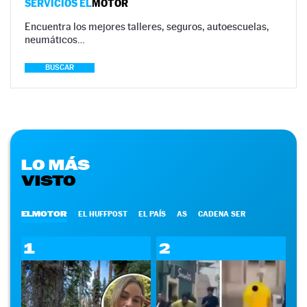
SERVICIOS EL
MOTOR
Encuentra los mejores talleres, seguros, autoescuelas,
neumáticos…
BUSCAR
LO MÁS
VISTO
ELMOTOR
EL HUFFPOST
EL PAÍS
AS
CADENA SER
1
2