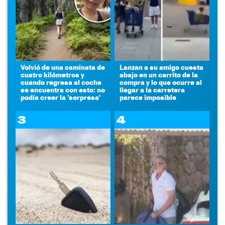
Volvió de una caminata de
Lanzan a su amigo cuesta
cuatro kilómetros y
abajo en un carrito de la
cuando regresa al coche
compra y lo que ocurre al
se encuentra con esto: no
llegar a la carretera
podía creer la 'sorpresa'
parece imposible
3
4