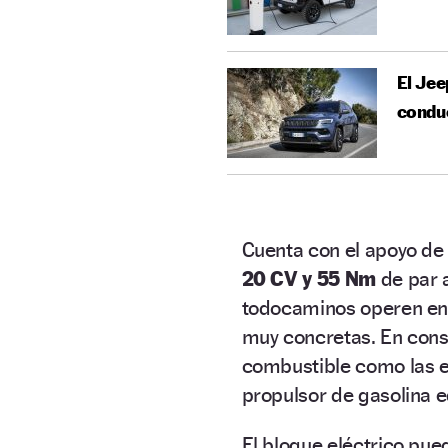
El Jee
condu
Cuenta con el apoyo de
20 CV y 55 Nm
de par a
todocaminos operen en
muy concretas. En cons
combustible como las e
propulsor de gasolina e
El bloque eléctrico pue