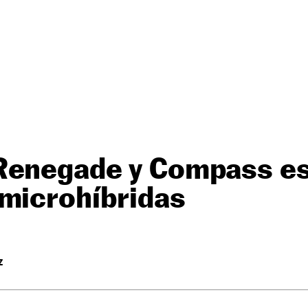
Renegade y Compass e
 microhíbridas
Z