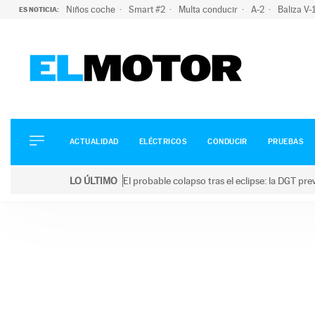
Niños coche
Smart #2
Multa conducir
A-2
Baliza V
ES NOTICIA:
ACTUALIDAD
ELÉCTRICOS
CONDUCIR
ACTUALIDAD
ELÉCTRICOS
CONDUCIR
PRUEBAS
PRUEBAS
Saltar
VIRALES
LO ÚLTIMO
El probable colapso tras el eclipse: la DGT p
al
PODCAST
LO ÚLTIMO
El probable colapso tras el eclipse: la DGT prevé u
contenido
MOTOS
TECNOLOGÍA
SUPERCOCHES
MOTORTV
PREMIOS
SERVICIOS