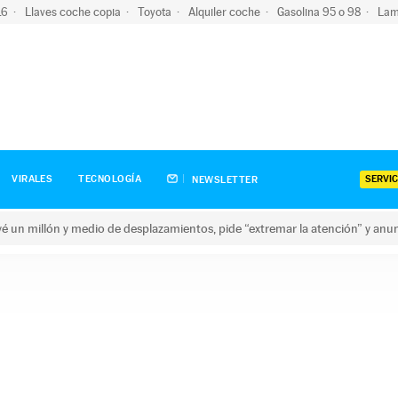
-16
Llaves coche copia
Toyota
Alquiler coche
Gasolina 95 o 98
Lam
SERVIC
VIRALES
TECNOLOGÍA
NEWSLETTER
revé un millón y medio de desplazamientos, pide “extremar la atención” y anu
n millón y medio de desplazamientos, pide “extremar la atención”