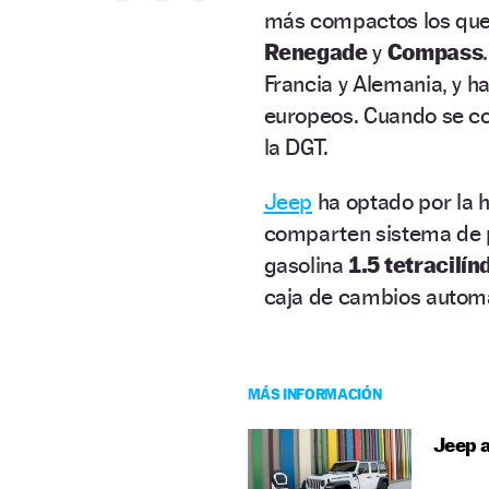
más compactos los que 
Renegade
y
Compass
Francia y Alemania, y h
europeos. Cuando se co
la DGT.
Jeep
ha optado por la 
comparten sistema de p
gasolina
1.5 tetracilí
caja de cambios automá
MÁS INFORMACIÓN
Jeep a