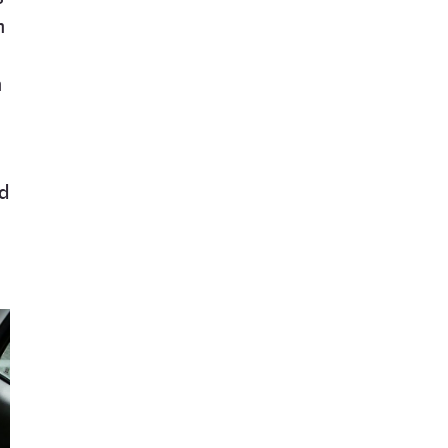
n
n
ed