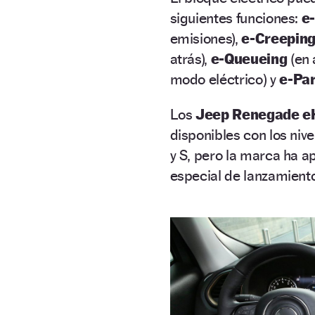
siguientes funciones:
e
emisiones),
e-Creepin
atrás),
e-Queueing
(en 
modo eléctrico) y
e-Pa
Los
Jeep Renegade e
disponibles con los niv
y S, pero la marca ha 
especial de lanzamient