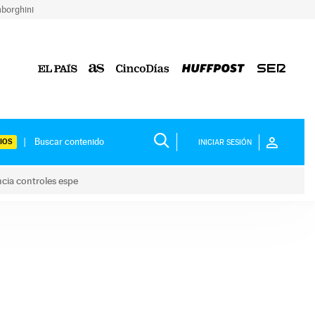
borghini
IOS
INICIAR SESIÓN
ncia controles espe
 y anuncia controles espe