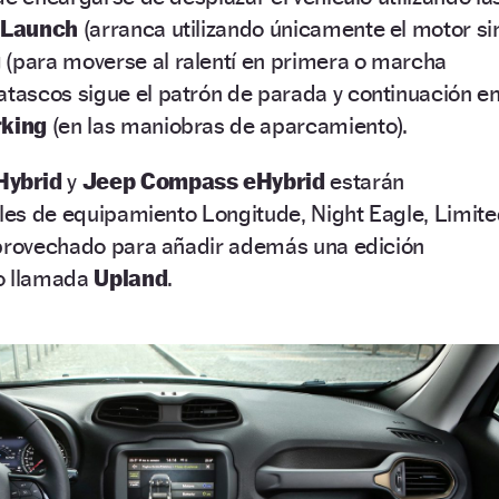
-Launch
(arranca utilizando únicamente el motor si
g
(para moverse al ralentí en primera o marcha
atascos sigue el patrón de parada y continuación e
rking
(en las maniobras de aparcamiento).
Hybrid
y
Jeep Compass eHybrid
estarán
eles de equipamiento Longitude, Night Eagle, Limit
aprovechado para añadir además una edición
o llamada
Upland
.