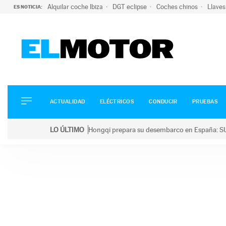
Alquilar coche Ibiza
DGT eclipse
Coches chinos
Llaves
ES NOTICIA:
ACTUALIDAD
ELÉCTRICOS
CONDUCIR
ACTUALIDAD
ELÉCTRICOS
CONDUCIR
PRUEBAS
PRUEBAS
Saltar
VIRALES
LO ÚLTIMO
Hongqi prepara su desembarco en España: SU
al
PODCAST
LO ÚLTIMO
Hongqi prepara su desembarco en España: SUV eléc
contenido
MOTOS
TECNOLOGÍA
SUPERCOCHES
MOTORTV
PREMIOS
SERVICIOS