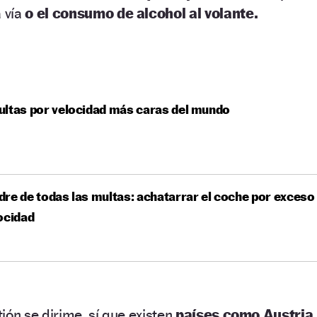
 vía
o el consumo de alcohol al volante.
ltas por velocidad más caras del mundo
re de todas las multas: achatarrar el coche por exceso
ocidad
ión se dirime, sí que existen
países como Austria