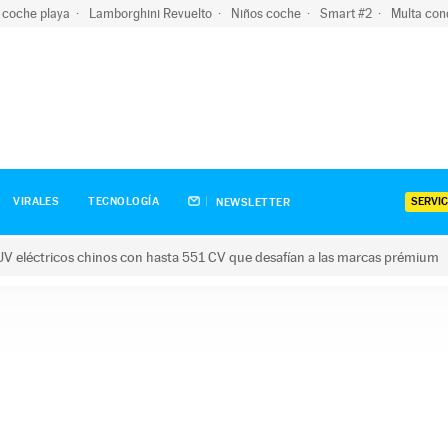
 coche playa
Lamborghini Revuelto
Niños coche
Smart #2
Multa con
SERVIC
VIRALES
TECNOLOGÍA
NEWSLETTER
V eléctricos chinos con hasta 551 CV que desafían a las marcas prémium
tricos chinos con hasta 551 CV que desafían a las marcas prém