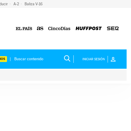
ducir
A-2
Baliza V-16
IOS
INICIAR SESIÓN
ium