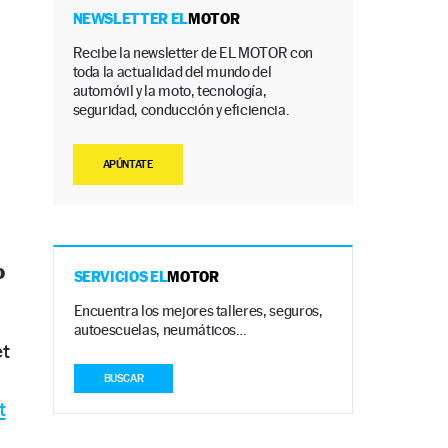
NEWSLETTER EL
MOTOR
Recibe la newsletter de EL MOTOR con
toda la actualidad del mundo del
automóvil y la moto, tecnología,
seguridad, conducción y eficiencia.
APÚNTATE
o
SERVICIOS EL
MOTOR
Encuentra los mejores talleres, seguros,
autoescuelas, neumáticos…
et
BUSCAR
t