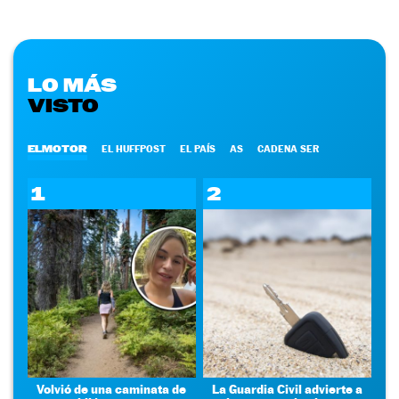
LO MÁS
VISTO
ELMOTOR
EL HUFFPOST
EL PAÍS
AS
CADENA SER
1
2
Volvió de una caminata de
La Guardia Civil advierte a