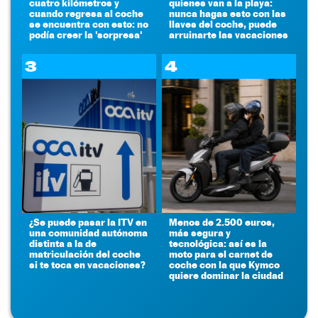
cuatro kilómetros y
quienes van a la playa:
cuando regresa al coche
nunca hagas esto con las
se encuentra con esto: no
llaves del coche, puede
podía creer la 'sorpresa'
arruinarte las vacaciones
3
4
¿Se puede pasar la ITV en
Menos de 2.500 euros,
una comunidad autónoma
más segura y
distinta a la de
tecnológica: así es la
matriculación del coche
moto para el carnet de
si te toca en vacaciones?
coche con la que Kymco
quiere dominar la ciudad