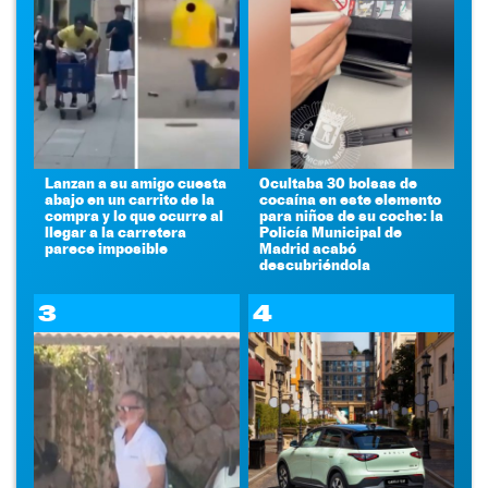
Lanzan a su amigo cuesta
Ocultaba 30 bolsas de
abajo en un carrito de la
cocaína en este elemento
compra y lo que ocurre al
para niños de su coche: la
llegar a la carretera
Policía Municipal de
parece imposible
Madrid acabó
descubriéndola
3
4