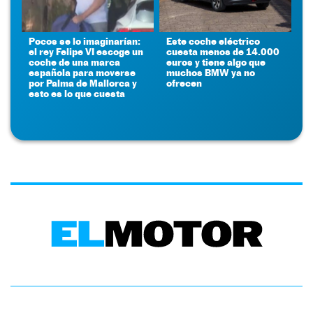
Pocos se lo imaginarían:
Este coche eléctrico
el rey Felipe VI escoge un
cuesta menos de 14.000
coche de una marca
euros y tiene algo que
española para moverse
muchos BMW ya no
por Palma de Mallorca y
ofrecen
esto es lo que cuesta