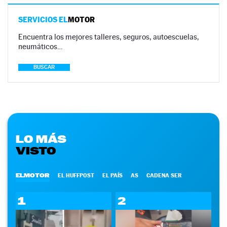
SERVICIOS EL
MOTOR
Encuentra los mejores talleres, seguros, autoescuelas,
neumáticos…
BUSCAR
LO MÁS
VISTO
ELMOTOR
EL HUFFPOST
EL PAÍS
AS
CADENA SER
1
2