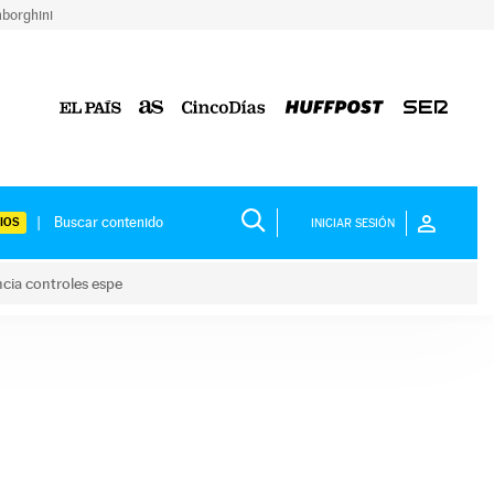
borghini
IOS
INICIAR SESIÓN
ncia controles espe
 y anuncia controles espe