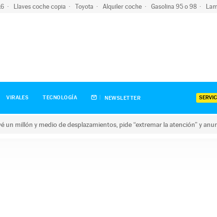
-16
Llaves coche copia
Toyota
Alquiler coche
Gasolina 95 o 98
Lam
SERVIC
VIRALES
TECNOLOGÍA
NEWSLETTER
revé un millón y medio de desplazamientos, pide “extremar la atención” y anu
n millón y medio de desplazamientos, pide “extremar la atención”