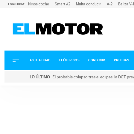
Niños coche
Smart #2
Multa conducir
A-2
Baliza V
ES NOTICIA:
ACTUALIDAD
ELÉCTRICOS
CONDUCIR
ACTUALIDAD
ELÉCTRICOS
CONDUCIR
PRUEBAS
PRUEBAS
Saltar
VIRALES
LO ÚLTIMO
El probable colapso tras el eclipse: la DGT p
al
PODCAST
LO ÚLTIMO
El probable colapso tras el eclipse: la DGT prevé u
contenido
MOTOS
TECNOLOGÍA
SUPERCOCHES
MOTORTV
PREMIOS
SERVICIOS