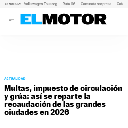
Volkswagen Touareg
Ruta 66
Caminata sorpresa
Gafas 
ES NOTICIA:
LO ÚLTIMO
Ni se te ocurra usar las gafas del eclipse al volante: el moti
LO ÚLTIMO
Ni se te ocurra usar las gafas del eclipse al volante: el motiv
ACTUALIDAD
ELÉCTRICOS
CONDUCIR
PRUEBAS
Saltar
VIRALES
al
ACTUALIDAD
PODCAST
contenido
Multas, impuesto de circulación
MOTOS
y grúa: así se reparte la
TECNOLOGÍA
recaudación de las grandes
SUPERCOCHES
MOTORTV
ciudades en 2026
PREMIOS
SERVICIOS