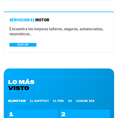
SERVICIOS EL
MOTOR
Encuentra los mejores talleres, seguros, autoescuelas,
neumáticos…
BUSCAR
LO MÁS
VISTO
ELMOTOR
EL HUFFPOST
EL PAÍS
AS
CADENA SER
1
2