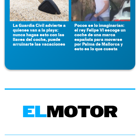
La Guardia Civil advierte a
Pocos se lo imaginarían:
quienes van a la playa:
el rey Felipe VI escoge un
nunca hagas esto con las
coche de una marca
llaves del coche, puede
española para moverse
arruinarte las vacaciones
por Palma de Mallorca y
esto es lo que cuesta