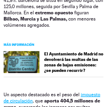
41,9%. Barcelona se sitúa en segundo lugar, con
125,0 millones, seguida por Sevilla y Palma de
Mallorca. En el
extremo opuesto
figuran
Bilbao, Murcia y Las Palmas,
con menores
volúmenes agregados.
MÁS INFORMACIÓN
El Ayuntamiento de Madrid no
devolverá las multas de las
zonas de bajas emisiones:
¿se pueden recurrir?
Un aspecto destacado es el peso del
impuesto
de circulación
, que
aporta 404,5 millones de
euros,
superando los ingresos por multas