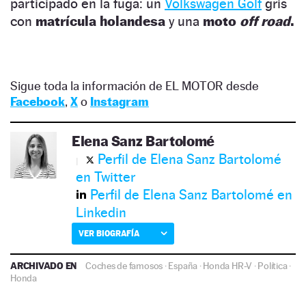
participado en la fuga: un
Volkswagen Golf
gris
con
matrícula holandesa
y una
moto
off road
.
Sigue toda la información de EL MOTOR desde
Facebook
,
X
o
Instagram
Elena Sanz Bartolomé
Perfil de Elena Sanz Bartolomé
en Twitter
Perfil de Elena Sanz Bartolomé en
Linkedin
VER BIOGRAFÍA
ARCHIVADO EN
Coches de famosos
·
España
·
Honda HR-V
·
Política
·
Honda