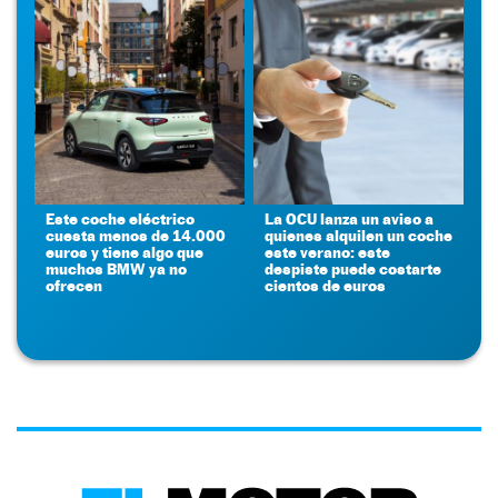
Este coche eléctrico
La OCU lanza un aviso a
cuesta menos de 14.000
quienes alquilen un coche
euros y tiene algo que
este verano: este
muchos BMW ya no
despiste puede costarte
ofrecen
cientos de euros