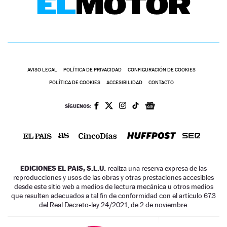
AVISO LEGAL
POLÍTICA DE PRIVACIDAD
CONFIGURACIÓN DE COOKIES
POLÍTICA DE COOKIES
ACCESIBILIDAD
CONTACTO
SÍGUENOS:
EDICIONES EL PAIS, S.L.U.
realiza una reserva expresa de las
reproducciones y usos de las obras y otras prestaciones accesibles
desde este sitio web a medios de lectura mecánica u otros medios
que resulten adecuados a tal fin de conformidad con el artículo 67.3
del Real Decreto-ley 24/2021, de 2 de noviembre.