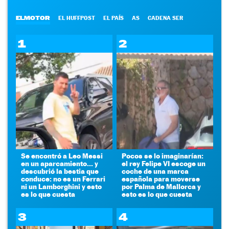
ELMOTOR
EL HUFFPOST
EL PAÍS
AS
CADENA SER
1
2
Se encontró a Leo Messi
Pocos se lo imaginarían:
en un aparcamiento... y
el rey Felipe VI escoge un
descubrió la bestia que
coche de una marca
conduce: no es un Ferrari
española para moverse
ni un Lamborghini y esto
por Palma de Mallorca y
es lo que cuesta
esto es lo que cuesta
3
4