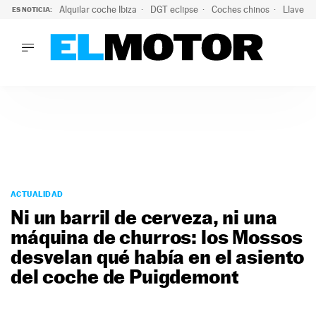
Alquilar coche Ibiza
DGT eclipse
Coches chinos
Llaves 
ES NOTICIA:
LO ÚLTIMO
El probable colapso tras el eclipse: la DGT prevé un millón 
LO ÚLTIMO
El probable colapso tras el eclipse: la DGT prevé un millón 
ACTUALIDAD
ELÉCTRICOS
CONDUCIR
PRUEBAS
Saltar
VIRALES
al
ACTUALIDAD
PODCAST
contenido
Ni un barril de cerveza, ni una
MOTOS
máquina de churros: los Mossos
TECNOLOGÍA
desvelan qué había en el asiento
SUPERCOCHES
MOTORTV
del coche de Puigdemont
PREMIOS
SERVICIOS