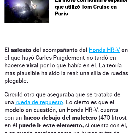
que utilizó Tom Cruise en
París
El
asiento
del acompañante del
Honda HR-V
en
el que huyó Carles Puigdemont no tardó en
hacerse
viral
por lo que había en él. La teoría
más plausible ha sido la real: una silla de ruedas
plegable.
Circuló otra que aseguraba que se trataba de
una
rueda de repuesto
. Lo cierto es que el
modelo en cuestión, un Honda HR-V, cuenta
con un
hueco debajo del maletero
(470 litros):
en él
puede ir este elemento,
si cuenta con él,
o se puede emplear como un hueco extra de