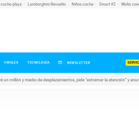
 coche playa
Lamborghini Revuelto
Niños coche
Smart #2
Multa con
SERVIC
VIRALES
TECNOLOGÍA
NEWSLETTER
revé un millón y medio de desplazamientos, pide “extremar la atención” y anu
n millón y medio de desplazamientos, pide “extremar la atención”