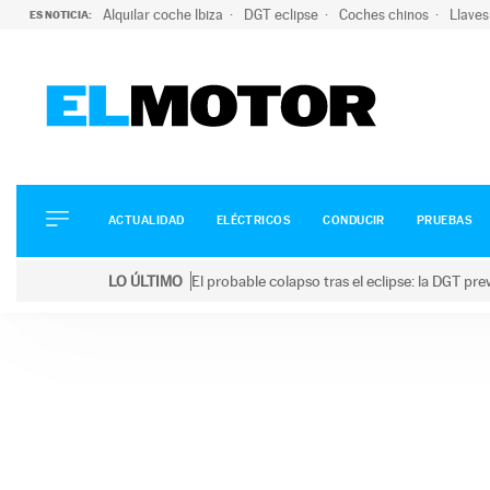
Alquilar coche Ibiza
DGT eclipse
Coches chinos
Llaves
ES NOTICIA:
ACTUALIDAD
ELÉCTRICOS
CONDUCIR
ACTUALIDAD
ELÉCTRICOS
CONDUCIR
PRUEBAS
PRUEBAS
Saltar
VIRALES
LO ÚLTIMO
El probable colapso tras el eclipse: la DGT p
al
PODCAST
LO ÚLTIMO
El probable colapso tras el eclipse: la DGT prevé u
contenido
MOTOS
TECNOLOGÍA
SUPERCOCHES
MOTORTV
PREMIOS
SERVICIOS