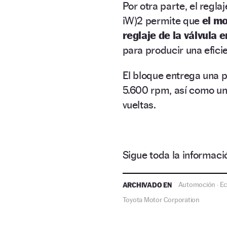
Por otra parte, el regla
iW)2 permite que
el mo
reglaje de la válvula 
para producir una efic
El bloque entrega una 
5.600 rpm, así como u
vueltas.
Sigue toda la informa
ARCHIVADO EN
Automoción
E
·
Toyota Motor Corporation