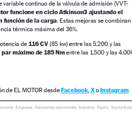
je variable continuo de la válvula de admisión (VVT-
tor funcione en ciclo Atkinson3 ajustando el
en función de la carga
. Estas mejoras se combinan
iencia térmica máxima del 36%.
potencia de
116 CV
(85 kw) entre las 5.200 y las
n
par máximo de 185 Nm
entre las 1.500 y las 4.00
ción de EL MOTOR desde
Facebook
,
X
o
Instagram
conomía
Empresas
Fabricantes automóviles
Industria
Toyota
Toyota Auris
·
·
·
·
·