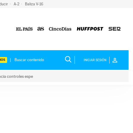
ducir
A-2
Baliza V-16
IOS
INICIAR SESIÓN
ncia controles espe
 y anuncia controles espe