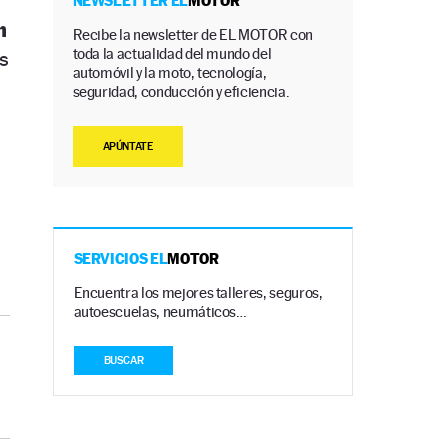
NEWSLETTER EL
MOTOR
n
Recibe la newsletter de EL MOTOR con
toda la actualidad del mundo del
s
automóvil y la moto, tecnología,
seguridad, conducción y eficiencia.
APÚNTATE
SERVICIOS EL
MOTOR
Encuentra los mejores talleres, seguros,
autoescuelas, neumáticos…
BUSCAR