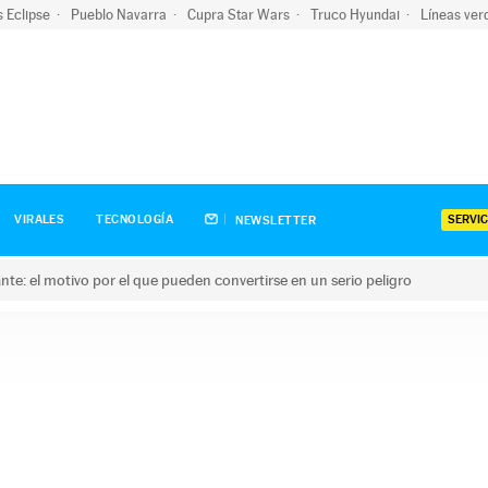
s Eclipse
Pueblo Navarra
Cupra Star Wars
Truco Hyundai
Líneas ver
SERVIC
VIRALES
TECNOLOGÍA
NEWSLETTER
olante: el motivo por el que pueden convertirse en un serio peligro
e: el motivo por el que pueden convertirse en un serio peligro