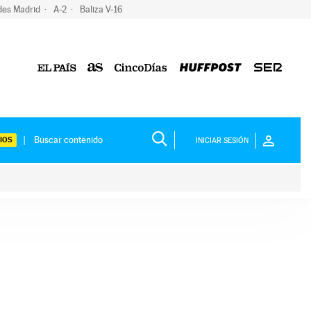
des Madrid
A-2
Baliza V-16
IOS
INICIAR SESIÓN