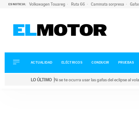
Volkswagen Touareg
Ruta 66
Caminata sorpresa
Gafa
ES NOTICIA:
ACTUALIDAD
ELÉCTRICOS
CONDUCIR
ACTUALIDAD
ELÉCTRICOS
CONDUCIR
PRUEBAS
PRUEBAS
Saltar
VIRALES
LO ÚLTIMO
Ni se te ocurra usar las gafas del eclipse al v
al
PODCAST
LO ÚLTIMO
Ni se te ocurra usar las gafas del eclipse al volant
contenido
MOTOS
TECNOLOGÍA
SUPERCOCHES
MOTORTV
PREMIOS
SERVICIOS