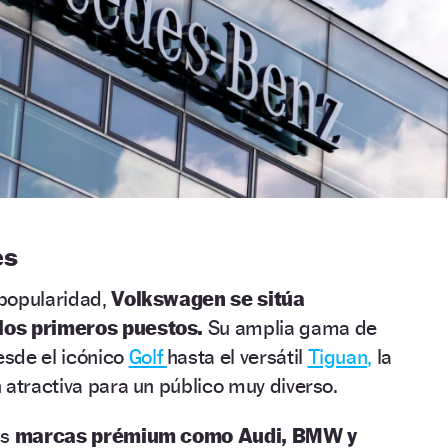
es
 popularidad,
Volkswagen se sitúa
los primeros puestos.
Su amplia gama de
sde el icónico
Golf
hasta el versátil
Tiguan,
la
 atractiva para un público muy diverso.
as
marcas prémium como Audi, BMW y