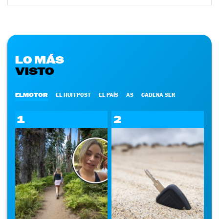
LO MÁS
VISTO
ELMOTOR
EL HUFFPOST
EL PAÍS
AS
CADENA SER
1
2