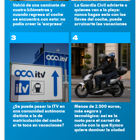
Volvió de una caminata de
La Guardia Civil advierte a
cuatro kilómetros y
quienes van a la playa:
cuando regresa al coche
nunca hagas esto con las
se encuentra con esto: no
llaves del coche, puede
podía creer la 'sorpresa'
arruinarte las vacaciones
3
4
¿Se puede pasar la ITV en
Menos de 2.500 euros,
una comunidad autónoma
más segura y
distinta a la de
tecnológica: así es la
matriculación del coche
moto para el carnet de
si te toca en vacaciones?
coche con la que Kymco
quiere dominar la ciudad