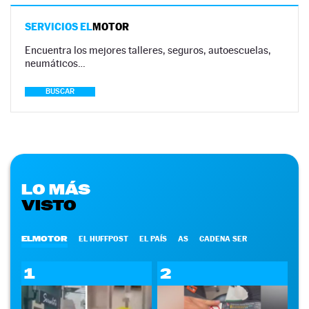
SERVICIOS EL
MOTOR
Encuentra los mejores talleres, seguros, autoescuelas,
neumáticos…
BUSCAR
LO MÁS
VISTO
ELMOTOR
EL HUFFPOST
EL PAÍS
AS
CADENA SER
1
2