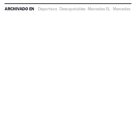
ARCHIVADO EN
Deportivos
·
Descapotables
·
Mercedes SL
·
Mercedes