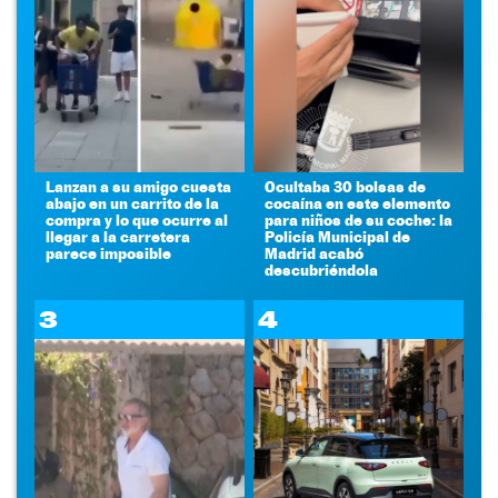
Lanzan a su amigo cuesta
Ocultaba 30 bolsas de
abajo en un carrito de la
cocaína en este elemento
compra y lo que ocurre al
para niños de su coche: la
llegar a la carretera
Policía Municipal de
parece imposible
Madrid acabó
descubriéndola
3
4