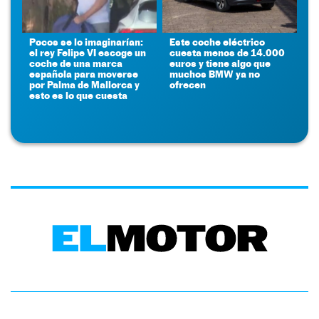
Pocos se lo imaginarían:
Este coche eléctrico
el rey Felipe VI escoge un
cuesta menos de 14.000
coche de una marca
euros y tiene algo que
española para moverse
muchos BMW ya no
por Palma de Mallorca y
ofrecen
esto es lo que cuesta