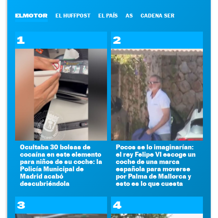
ELMOTOR
EL HUFFPOST
EL PAÍS
AS
CADENA SER
1
2
Ocultaba 30 bolsas de
Pocos se lo imaginarían:
cocaína en este elemento
el rey Felipe VI escoge un
para niños de su coche: la
coche de una marca
Policía Municipal de
española para moverse
Madrid acabó
por Palma de Mallorca y
descubriéndola
esto es lo que cuesta
3
4