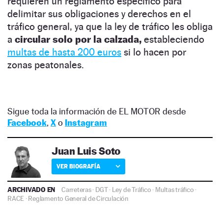
requieren un reglamento específico para
delimitar sus obligaciones y derechos en el
tráfico general, ya que la ley de tráfico les obliga
a
circular solo por la calzada,
estableciendo
multas de hasta 200 euros
si lo hacen por
zonas peatonales.
Sigue toda la información de EL MOTOR desde
Facebook
,
X
o
Instagram
Juan Luis Soto
VER BIOGRAFÍA
ARCHIVADO EN
Carreteras
·
DGT
·
Ley de Tráfico
·
Multas tráfico
·
RACE
·
Reglamento General de Circulación