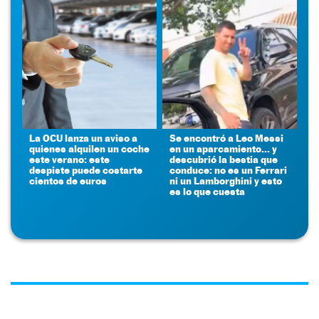
La OCU lanza un aviso a
Se encontró a Leo Messi
quienes alquilen un coche
en un aparcamiento... y
este verano: este
descubrió la bestia que
despiste puede costarte
conduce: no es un Ferrari
cientos de euros
ni un Lamborghini y esto
es lo que cuesta