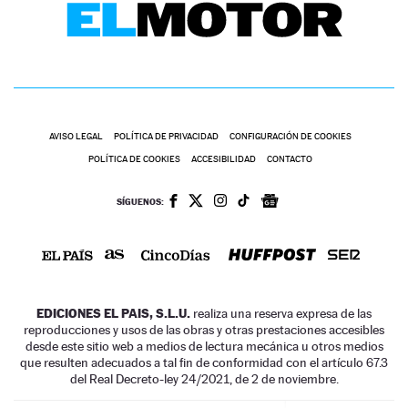
AVISO LEGAL
POLÍTICA DE PRIVACIDAD
CONFIGURACIÓN DE COOKIES
POLÍTICA DE COOKIES
ACCESIBILIDAD
CONTACTO
SÍGUENOS:
EDICIONES EL PAIS, S.L.U.
realiza una reserva expresa de las
reproducciones y usos de las obras y otras prestaciones accesibles
desde este sitio web a medios de lectura mecánica u otros medios
que resulten adecuados a tal fin de conformidad con el artículo 67.3
del Real Decreto-ley 24/2021, de 2 de noviembre.