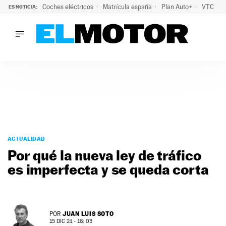
Coches eléctricos
Matrícula españa
Plan Auto+
VTC
ES NOTICIA:
LO ÚLTIMO
La Lista Blanca del Programa Auto+: todos los coches eléct
LO ÚLTIMO
La Lista Blanca del Programa Auto+: todos los coches eléctr
ACTUALIDAD
ELÉCTRICOS
CONDUCIR
PRUEBAS
Saltar
VIRALES
al
ACTUALIDAD
PODCAST
contenido
Por qué la nueva ley de tráfico
MOTOS
es imperfecta y se queda corta
TECNOLOGÍA
SUPERCOCHES
MOTORTV
PREMIOS
JUAN LUIS SOTO
POR
SERVICIOS
15 DIC 21 - 16: 03