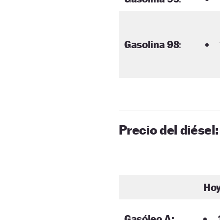
Gasolina 98
:
Precio del diésel:
Ho
Gasóleo A: