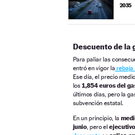
2035
Descuento de la 
Para paliar las consecue
entró en vigor la
rebaja
Ese día, el precio medi
los
1,854 euros del ga
últimos días, pero la ga
subvención estatal.
En un principio, la
medid
junio
, pero el
ejecutiv