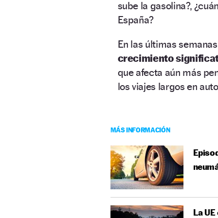
sube la gasolina?, ¿cuá
España?
En las últimas semanas,
crecimiento
significa
que afecta aún más pe
los viajes largos en aut
MÁS INFORMACIÓN
Episod
neumá
La UE 