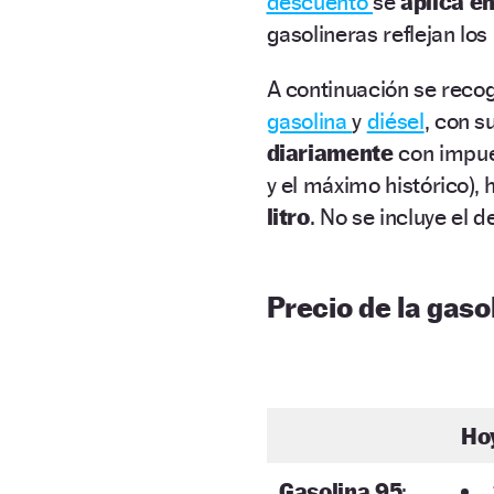
descuento
se
aplica e
gasolineras reflejan lo
A continuación se recog
gasolina
y
diésel
, con s
diariamente
con impue
y el máximo histórico),
litro
. No se incluye el 
Precio de la gasol
Ho
Gasolina 95
: