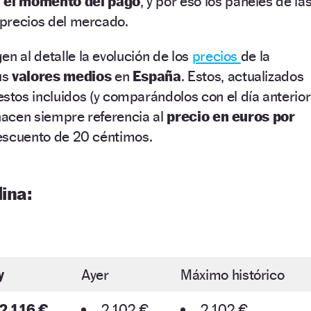
n el momento del pago
, y por eso los paneles de la
s precios del mercado.
en al detalle la evolución de los
precios
de la
us
valores medios
en
España
. Estos, actualizados
stos incluidos (y comparándolos con el día anterior
 hacen siempre referencia al
precio en euros por
descuento de 20 céntimos.
ina:
y
Ayer
Máximo histórico
2,116 €
2,102 €
2,102 €