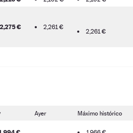
2,275 €
2,261 €
2,261 €
y
Ayer
Máximo histórico
1,994 €
1,966 €