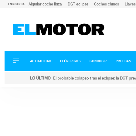
Alquilar coche Ibiza
DGT eclipse
Coches chinos
Llaves
ES NOTICIA:
ACTUALIDAD
ELÉCTRICOS
CONDUCIR
ACTUALIDAD
ELÉCTRICOS
CONDUCIR
PRUEBAS
PRUEBAS
Saltar
VIRALES
LO ÚLTIMO
El probable colapso tras el eclipse: la DGT p
al
PODCAST
LO ÚLTIMO
El probable colapso tras el eclipse: la DGT prevé u
contenido
MOTOS
TECNOLOGÍA
SUPERCOCHES
MOTORTV
PREMIOS
SERVICIOS