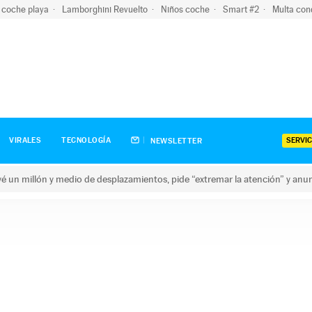
 coche playa
Lamborghini Revuelto
Niños coche
Smart #2
Multa con
SERVIC
VIRALES
TECNOLOGÍA
NEWSLETTER
revé un millón y medio de desplazamientos, pide “extremar la atención” y anu
n millón y medio de desplazamientos, pide “extremar la atención”