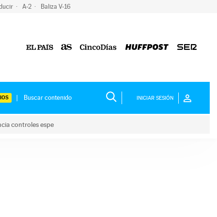
ducir
A-2
Baliza V-16
IOS
INICIAR SESIÓN
ncia controles espe
 y anuncia controles espe