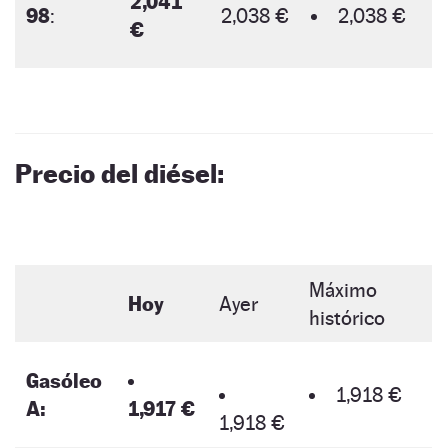
2,041
98
:
2,038 €
2,038 €
€
Precio del diésel:
Máximo
Hoy
Ayer
histórico
Gasóleo
1,918 €
A:
1,917 €
1,918 €