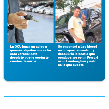
La OCU lanza un aviso a
Se encontró a Leo Messi
quienes alquilen un coche
en un aparcamiento... y
este verano: este
descubrió la bestia que
despiste puede costarte
conduce: no es un Ferrari
cientos de euros
ni un Lamborghini y esto
es lo que cuesta