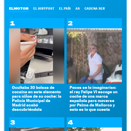
ELMOTOR
EL HUFFPOST
EL PAÍS
AS
CADENA SER
1
2
Ocultaba 30 bolsas de
Pocos se lo imaginarían:
cocaína en este elemento
el rey Felipe VI escoge un
para niños de su coche: la
coche de una marca
Policía Municipal de
española para moverse
Madrid acabó
por Palma de Mallorca y
descubriéndola
esto es lo que cuesta
3
4