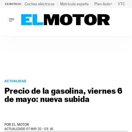
Coches eléctricos
Matrícula españa
Plan Auto+
VTC
ES NOTICIA:
LO ÚLTIMO
La Lista Blanca del Programa Auto+: todos los coches eléct
LO ÚLTIMO
La Lista Blanca del Programa Auto+: todos los coches eléctr
ACTUALIDAD
ELÉCTRICOS
CONDUCIR
PRUEBAS
Saltar
VIRALES
al
ACTUALIDAD
PODCAST
contenido
Precio de la gasolina, viernes 6
MOTOS
de mayo: nueva subida
TECNOLOGÍA
SUPERCOCHES
MOTORTV
PREMIOS
POR
EL MOTOR
SERVICIOS
ACTUALIZADO 07 MAY 22 - 03: 16