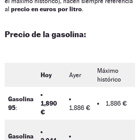
el máximo histórico), hacen siempre referencia
al
precio en euros por litro
.
Precio de la gasolina:
Máximo
Hoy
Ayer
histórico
Gasolina
1,890
1,886 €
95
:
1,886 €
€
Gasolina