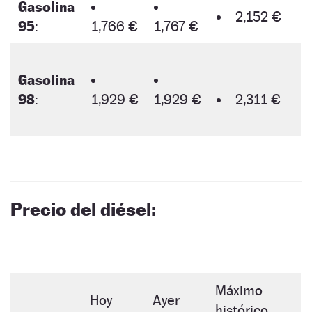
Gasolina
2,152 €
95
:
1,766 €
1,767 €
Gasolina
98
:
1,929 €
1,929 €
2,311 €
Precio del diésel:
Máximo
Hoy
Ayer
histórico