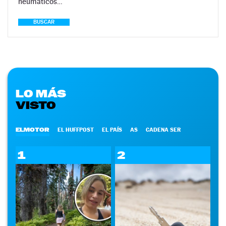
neumáticos…
BUSCAR
LO MÁS
VISTO
ELMOTOR
EL HUFFPOST
EL PAÍS
AS
CADENA SER
1
2