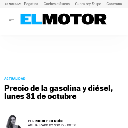
Pegatina
Coches clásicos
Cupra rey Felipe
Caravana lig
ES NOTICIA:
LO ÚLTIMO
El hiperdeportivo que desafía todas las tendencias: V12 a
LO ÚLTIMO
El hiperdeportivo que desafía todas las tendencias: V12 at
ACTUALIDAD
ELÉCTRICOS
CONDUCIR
PRUEBAS
Saltar
VIRALES
al
ACTUALIDAD
PODCAST
contenido
Precio de la gasolina y diésel,
MOTOS
lunes 31 de octubre
TECNOLOGÍA
SUPERCOCHES
MOTORTV
PREMIOS
NICOLE OLGUÍN
POR
SERVICIOS
ACTUALIZADO 02 NOV 22 - 08: 36