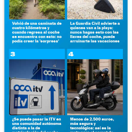
Volvió de una caminata de
La Guardia Civil advierte a
cuatro kilómetros y
quienes van a la playa:
cuando regresa al coche
nunca hagas esto con las
se encuentra con esto: no
llaves del coche, puede
podía creer la 'sorpresa'
arruinarte las vacaciones
3
4
¿Se puede pasar la ITV en
Menos de 2.500 euros,
una comunidad autónoma
más segura y
distinta a la de
tecnológica: así es la