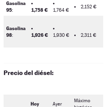
Gasolina
2,152 €
95
:
1,758 €
1,764 €
Gasolina
98
:
1,926 €
1,930 €
2,311 €
Precio del diésel:
Máximo
Hoy
Ayer