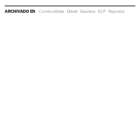
ARCHIVADO EN
Combustibles
·
Diésel
·
Gasolina
·
GLP
·
Repostar