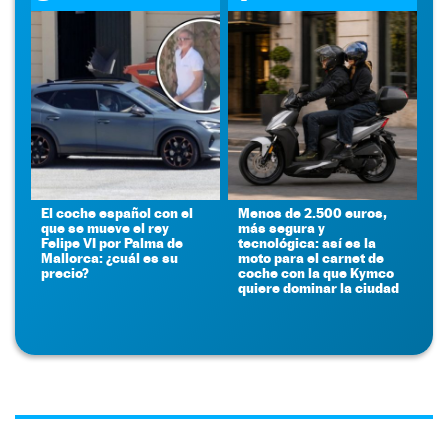
El coche español con el
Menos de 2.500 euros,
que se mueve el rey
más segura y
Felipe VI por Palma de
tecnológica: así es la
Mallorca: ¿cuál es su
moto para el carnet de
precio?
coche con la que Kymco
quiere dominar la ciudad