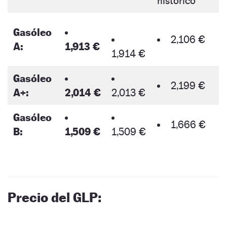
histórico
Gasóleo
2,106 €
A:
1,913 €
1,914 €
Gasóleo
2,199 €
A+:
2,014 €
2,013 €
Gasóleo
1,666 €
B:
1,509 €
1,509 €
Precio del GLP: