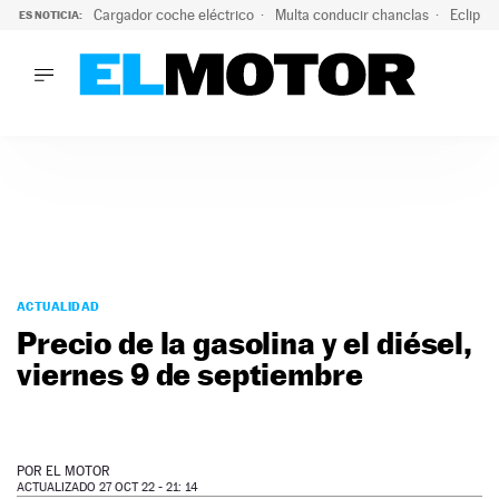
Cargador coche eléctrico
Multa conducir chanclas
Eclipse
ES NOTICIA:
LO ÚLTIMO
El hiperdeportivo que desafía todas las tendencias: V12 a
LO ÚLTIMO
El hiperdeportivo que desafía todas las tendencias: V12 at
ACTUALIDAD
ELÉCTRICOS
CONDUCIR
PRUEBAS
Saltar
VIRALES
al
ACTUALIDAD
PODCAST
contenido
Precio de la gasolina y el diésel,
MOTOS
viernes 9 de septiembre
TECNOLOGÍA
SUPERCOCHES
MOTORTV
PREMIOS
POR
EL MOTOR
SERVICIOS
ACTUALIZADO 27 OCT 22 - 21: 14