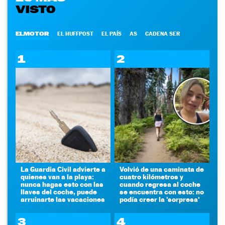
VISTO
ELMOTOR
EL HUFFPOST
EL PAÍS
AS
CADENA SER
1
2
La Guardia Civil advierte a
Volvió de una caminata de
quienes van a la playa:
cuatro kilómetros y
nunca hagas esto con las
cuando regresa al coche
llaves del coche, puede
se encuentra con esto: no
arruinarte las vacaciones
podía creer la 'sorpresa'
3
4